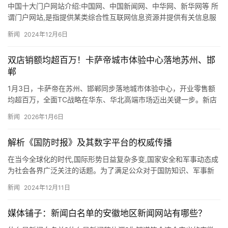
中国十大门户网站介绍:中国网、中国新闻网、中华网、新华网等 所
谓门户网站,是指提供某类综合性互联网信息资源并提供有关信息服
务的应用系统。 中国十大门户网站排行榜名单,榜单来源网络,…
新闻
2024年12月6日
双店销额均超百万！卡萨帝城市体验中心落地苏州、邯
郸
1月3日，卡萨帝在苏州、邯郸同步落地城市体验中心，开业零售额
均超百万，全面TC战略在华东、华北高端市场迈出关键一步。新店
颠覆了传统的“人找货”逻辑，通过构建高端智慧生活场景，让用户…
新闻
2026年1月6日
解析《国防时报》及其数字平台的权威传播
在当今全球化的时代,国际形势日益复杂多变,国家安全和军事动态成
为社会各界广泛关注的话题。为了满足公众对于国防知识、军事新
闻以及安全政策的需求,《国防时报》应运而生,作为一份专注于国…
新闻
2024年12月11日
媒体铺子：新闻白名单的安徽地区新闻网站有哪些？