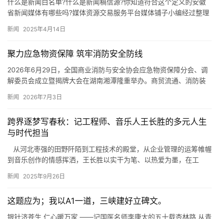
什么是新闻白名单?什么是新闻稿信源?你知道符合这个定义的安徽
省新闻媒体有哪些吗?媒体资源交易服务平台媒体铺子小编经过整理
列出以下信息,以供广大媒体从业者参考,希望对大家的工作有所帮…
新闻
2025年4月14日
聚力应急物资保障 筑牢消防安全防线
2026年6月29日，全国商业消防与安全协会应急物资保障分会、调
解委员会成立暨揭牌大会在湖南湘潭隆重举办。商贸流通、消防装
备、应急产业、法律调解等领域共计120余名行业专家、企业代…
新闻
2026年7月3日
跨界逐梦写春秋：记工程师、音乐人王长胜的多元人生
与时代担当
从河北枣强的田野阡陌到工程技术的殿堂，从企业管理的运筹帷幄
到音乐创作的情感挥洒，王长胜以实干为笔、以热爱为墨，在工
程、艺术与公益的版图上书写了一段跨界逐梦的精…
新闻
2025年9月26日
这题应为；我以A1一道，三峡建好立碑文。
银针济苍生 仁心暖万家 ——记国医名师李康太的五十载杏林路 从青