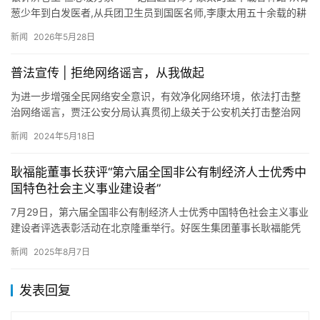
葱少年到白发医者,从兵团卫生员到国医名师,李康太用五十余载的耕
耘与奉献,在平凡岗位上书写了不平凡的人生华章。他手握一…
新闻
2026年5月28日
普法宣传 | 拒绝网络谣言，从我做起
为进一步增强全民网络安全意识，有效净化网络环境，依法打击整
治网络谣言，贾汪公安分局认真贯彻上级关于公安机关打击整治网
络谣言专项行动的指示精神，坚持以依法打击和综合整治相结合，
新闻
2024年5月18日
联合区…
耿福能董事长获评“第六届全国非公有制经济人士优秀中
国特色社会主义事业建设者”
7月29日，第六届全国非公有制经济人士优秀中国特色社会主义事业
建设者评选表彰活动在北京隆重举行。好医生集团董事长耿福能凭
借坚定的政治信念、卓越的企业领导力以及在推动中医药产业发展
新闻
2025年8月7日
和…
发表回复