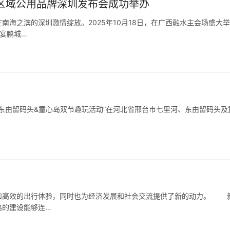
”区域公用品牌深圳发布会成功举办
海之滨的深圳激情绽放。2025年10月18日，在广西融水主会场盛大
宴鹏城…
的“东由留码头&童心岛双节趣玩活动”在河北省邢台市七里河、东由留码头及
高效的出行体验，同时也为经济发展和社会交流提供了新的动力。 
路的建设能够连…