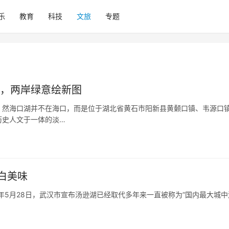
乐
教育
科技
文旅
专题
今，两岸绿意绘新图
，然海口湖并不在海口，而是位于湖北省黄石市阳新县黄颡口镇、韦源口
历史人文于一体的淡…
白美味
年5月28日，武汉市宣布汤逊湖已经取代多年来一直被称为”国内最大城中