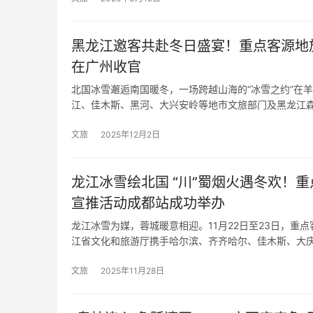
黑龙江邀客共赴冬日盛宴！重点客源地
在广州收官
​北国冰雪邂逅南国暖冬，一场跨越山海的“冰雪之约”在
江、佳木斯、黑河、大兴安岭等地市文旅部门及黑龙江
文旅
2025年12月2日
龙江冰雪绘北国 “川”蜀烟火遇冬欢！重
宣推活动成都站成功举办
​龙江冰雪为媒，蓉城暖意相迎。11月22日至23日，
江省文化和旅游厅携手哈尔滨、齐齐哈尔、佳木斯、大
文旅
2025年11月28日