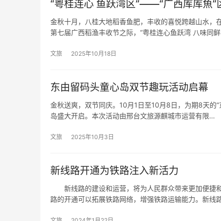
“粤桂连心 鱼跃湾区”——“广西库库魚
金秋十月，八桂大地稻香鱼肥，丰收的喜悦跨越山水，在南
第七届广西稻渔丰收节之际，“粤桂连心鱼跃湾 八味同鲜
文旅
2025年10月18日
东由留码头童心岛双节趣玩活动启幕
金秋送爽，双节同庆。10月1日至10月8日，为期8天
岛盛大开启。本次活动由邢台文旅源麒城市运营有限…
文旅
2025年10月3日
新线路开通为铁路注入新活力
新线路的建设和运营，将为人民群众带来更加便捷和
路的开通可以拓展铁路网络，增强铁路运输能力。新线
文旅
2024年1月22日