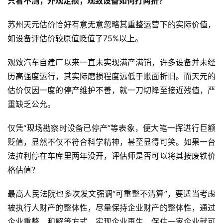
只看不测
，外观定损，
观致设备
如何打
两折？
苏州天元估价恰好有意无意忽略其重整运营下的实际价值，
如设备评估价较原值贬值了75%以上。
观致汽车自建厂以来一直未实现满产满销，许多设备并未经
历高强度运行，其实际磨损程度远低于账面折旧。而天元的
估价仅因一度的停产维护不善，就一刀切降至接近残值，严
重缺乏公允。
仅凭“现场勘察时设备已停产”等表象，便大笔一挥进行巨额
贬值，显然不仅不符合科学精神，甚至显得可笑。如果一台
法拉利停在车库里两年没开，评估师是否可以将其按废铁价
格估值？
最高人民法院也多次发文强调“可重整不清算”，要适当考虑
被执行人财产的整体性，尽量保持企业财产的整体性，通过
企业重整、和解等方式，实现企业再生，保住一家企业就可