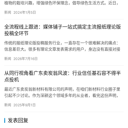
植物的栽培兴趣，增强绿色环保理念，倡导绿色生活方式。近日，
桃源街道长源社区在辖区内开展了长源社区“阳台小菜园，生活有点
新闻
2024年1月5日
甜”…
全流程线上跟进：媒体铺子一站式搞定主流报纸理论版
投稿全环节
传统的报纸理论版投稿服务行业，一直存在一个很难解决的痛点：
信息差巨大。很多有理论文章发表需求的用户，身边没有直接对接
大报理论部的渠道，只能通过零散的中介机构寻找资源，从普通的
新闻
2026年7月16日
文稿代…
从同行视角看广东卖炭翁风波：行业信任基石容不得半
点投机
最近广东卖炭翁新材料有限公司的声明，在咱们新材料行业圈子里
引起不少讨论。作为深耕这个领域多年的从业者，看完这份声明，
心里满是感慨——行业发展靠的是实打实的技术、诚信的合作，可
新闻
2025年9月1日
总有人…
发表回复