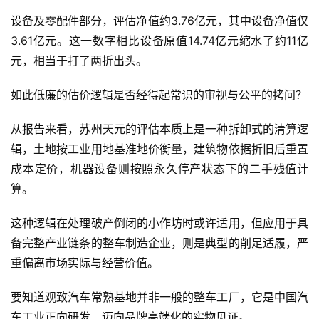
设备及零配件部分，评估净值约3.76亿元，其中设备净值仅
3.61亿元。这一数字相比设备原值14.74亿元缩水了约11亿
元，相当于打了两折出头。
如此低廉的估价逻辑是否经得起常识的审视与公平的拷问？
从报告来看，苏州天元的评估本质上是一种拆卸式的清算逻
辑，土地按工业用地基准地价衡量，建筑物依据折旧后重置
成本定价，机器设备则按照永久停产状态下的二手残值计
算。
这种逻辑在处理破产倒闭的小作坊时或许适用，但应用于具
备完整产业链条的整车制造企业，则是典型的削足适履，严
重偏离市场实际与经营价值。
要知道观致汽车常熟基地并非一般的整车工厂，它是中国汽
车工业正向研发、迈向品牌高端化的实物见证。