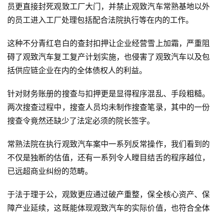
员更直接封死观致工厂大门，并禁止观致汽车常熟基地以外
的员工进入工厂处理包括配合法院执行等在内的工作。
这种不分青红皂白的查封扣押让企业经营雪上加霜，严重阻
碍了观致汽车复工复产计划实施，也侵害了观致汽车以及包
括供应链企业在内的全体债权人的利益。
针对财务账册的搜查与扣押更是显得程序混乱、手段粗糙。
两次搜查过程中，搜查人员均未制作搜查笔录，其中的一份
搜查令竟然还缺少了法定必须的院长签字。
常熟法院在执行观致汽车案中一系列反常操作，我们看到的
不仅是独断的估值，还有一系列令人瞠目结舌的程序越位，
已远超商业纠纷的范畴。
于法于理于公，观致更应通过破产重整，保全核心资产、保
障产业延续，这既能体现观致汽车的实际价值，也符合全体