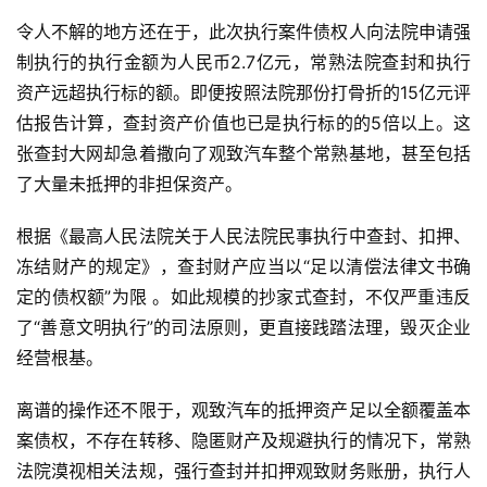
令人不解的地方还在于，此次执行案件债权人向法院申请强
制执行的执行金额为人民币2.7亿元，常熟法院查封和执行
资产远超执行标的额。即便按照法院那份打骨折的15亿元评
估报告计算，查封资产价值也已是执行标的的5倍以上。这
张查封大网却急着撒向了观致汽车整个常熟基地，甚至包括
了大量未抵押的非担保资产。
根据《最高人民法院关于人民法院民事执行中查封、扣押、
冻结财产的规定》，查封财产应当以“足以清偿法律文书确
定的债权额”为限 。如此规模的抄家式查封，不仅严重违反
了“善意文明执行”的司法原则，更直接践踏法理，毁灭企业
经营根基。
离谱的操作还不限于，观致汽车的抵押资产足以全额覆盖本
案债权，不存在转移、隐匿财产及规避执行的情况下，常熟
法院漠视相关法规，强行查封并扣押观致财务账册，执行人