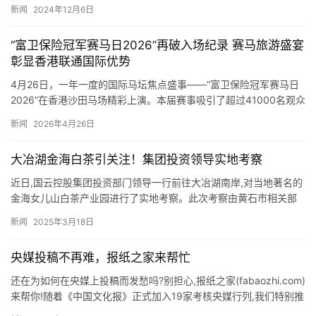
合分享各类生活类、娱乐类的视频内容。 2,今日头…
新闻
2024年12月6日
“富卫保险冠军赛马日2026”再破入场纪录 赛马旅游盛宴
彰显香港联通国际优势
4月26日，一年一度的国际马坛焦点盛事——“富卫保险冠军赛马日
2026”在香港沙田马场精彩上演。本届赛事吸引了超过41000名观众
入场观赛，其中包括逾13000名内地及海外旅客，较…
新闻
2026年4月26日
大冶湖金海白茶引关注！集团投资领导实地考察
近日,国云控股集团投资部门领导一行前往大冶湖南岸,对当地著名的
金海女儿山白茶产业园进行了实地考察。此次考察由黄石市相关部
门、当地村委领导进行接待陪同,旨在探讨双方在茶产业领域的合
新闻
2025年3月18日
作…
央媒投稿不再难，报纸之家来帮忙
还在为如何在央媒上投稿而发愁吗?别担心,报纸之家(fabaozhi.com)
来帮你!随着《中国文化报》正式加入19家考核央媒行列,我们特别推
出了央媒投稿指南,让你轻松掌握投稿技巧,…