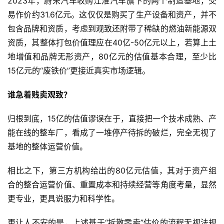
2023年，蔚来汽车收购江淮汽车旗下的两个制造基地，交
易作价约31.6亿元。这仅仅是购买了生产设备和资产，并不
包含品牌和资质，考虑到观致还附带了稀缺的燃油新能源双
资质，其整体打包价值理应在40亿-50亿元以上，若算上土
地增值和品牌无形资产，80亿元的估值基本合理，至少比
15亿元的“废铁价”更接近真实市场逻辑。
谁急着贱卖观致？
归根到底，15亿的估值谬误在于，直接把一个技术成熟、产
能在线的整车厂，看成了一堆停产待拆的破烂，完全无视了
基地的整体运营价值。
相比之下，第三方机构给出的80亿元估值，其对于资产组
合的整合运营价值、重置成本和持续经营等角度考量，显然
更专业，更具说服力和科学性。
更让人不安的是，上述基于“拆散零卖”估价的流程无视法规