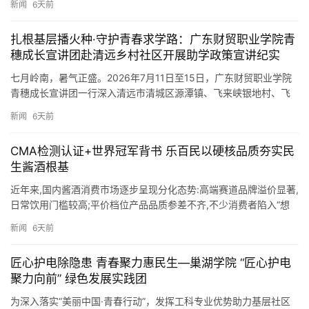
新闻
6天前
红色铸…
扎根基层播火种·守护青春求学路：广东财贸职业学院青
穗成长宣讲团赴清远乡村社区开展助学政策宣讲纪实
七月岭南，暑气正盛。2026年7月11日至15日，广东财贸职业学院
青穗成长宣讲团一行深入清远市清城区源潭镇、飞来峡银地村、飞
来峡北潦村、石角万悦乡村及社区，开展为期五天的国家资助和…
新闻
6天前
CMA检测认证+世界冠军背书 乐百民以硬核品质夯实民
生酱酒根基
近年来,国内酱酒消费市场逐步呈现分化态势:高端赛道品牌溢价显著,
日常饮用门槛较高;平价档位产品品质参差不齐,不少消费者陷入“想
喝正宗酱香,却难寻价格亲民、品质可靠的口粮酒”的两难境…
新闻
6天前
匠心护电除隐患 青春聚力惠民生—巢湖学院 “匠心护电
聚力向前” 绿色发展实践团
为深入落实“美丽中国·青春行动”，发挥工科专业优势助力基层社区