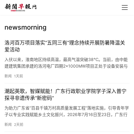
newsmorning
洛河百万项目落实“五同三有”理念持续开展防暑降温关
爱活动
入伏以来，淮南地区持续高温，最高气温突破38℃。当前，由中能
建建筑集团承建的洛河电厂四期2×1000MW项目正处于设备安装与
系统调试关键阶段，各专业班组紧盯节点推进各项工序，一线建…
新闻
1天前
潮起英歌，智媒赋能！广东行政职业学院学子深入普宁
探寻非遗传承“新密码”
为助力广东省“百县千镇万村高质量发展工程”落地实施，引导青年学
子以专业实践赋能乡土文化振兴，2026年7月16日至23日，广东行
政职业学院（广东青年职业学院）“潮起英歌·智媒传承”…
新闻
2天前