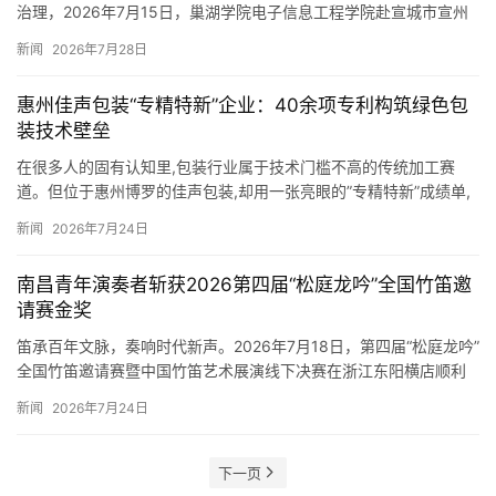
治理，2026年7月15日，巢湖学院电子信息工程学院赴宣城市宣州
区“匠心护电 聚力向前”绿色发展实践团奔赴宣州区老旧小…
新闻
2026年7月28日
惠州佳声包装“专精特新”企业：40余项专利构筑绿色包
装技术壁垒
在很多人的固有认知里,包装行业属于技术门槛不高的传统加工赛
道。但位于惠州博罗的佳声包装,却用一张亮眼的”专精特新”成绩单,
打破了这一刻板印象。作为国家级高新…
新闻
2026年7月24日
南昌青年演奏者斩获2026第四届“松庭龙吟”全国竹笛邀
请赛金奖
笛承百年文脉，奏响时代新声。2026年7月18日，第四届“松庭龙吟”
全国竹笛邀请赛暨中国竹笛艺术展演线下决赛在浙江东阳横店顺利
落幕。在本次全国高水平竹笛专项赛事中，来自江西南昌的青…
新闻
2026年7月24日
下一页