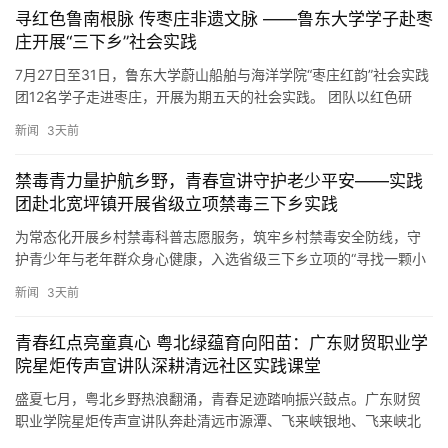
​寻红色鲁南根脉 传枣庄非遗文脉 ——鲁东大学学子赴枣
庄开展“三下乡”社会实践
7月27日至31日，鲁东大学蔚山船舶与海洋学院“枣庄红韵”社会实践
团12名学子走进枣庄，开展为期五天的社会实践。 团队以红色研
学、非遗探访、田间实践为载体，探寻红色文化、非遗技艺助…
新闻
3天前
禁毒青力量护航乡野，青春宣讲守护老少平安——实践
团赴北宽坪镇开展省级立项禁毒三下乡实践
为常态化开展乡村禁毒科普志愿服务，筑牢乡村禁毒安全防线，守
护青少年与老年群众身心健康，入选省级三下乡立项的“寻找一颗小
星星”社会实践团与“送你一朵小红花”社会实践团联合于2026年…
新闻
3天前
青春红点亮童真心 粤北绿蕴育向阳苗：广东财贸职业学
院星炬传声宣讲队深耕清远社区实践课堂
盛夏七月，粤北乡野热浪翻涌，青春足迹踏响振兴鼓点。广东财贸
职业学院星炬传声宣讲队奔赴清远市源潭、飞来峡银地、飞来峡北
潦及石角万悦四个社区，开展为期五天的特色公益宣讲。团队紧扣