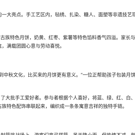
的一大亮点。手工艺区内，毡绣、扎染、糖人、面塑等非遗技艺
。
蒙古族特色月饼，奶黄、红枣、紫薯等特色馅料香气四溢。家长
盒，满载团圆心意与劳动喜悦。
到中秋文化，比买来的月饼更有意义。”一位正帮助孩子包装月
引了大批手工爱好者。参与者根据个人喜好，将蓝、绿、红、白
古族特色配饰串联起来，编织成一条条寓意吉祥的独特手链。