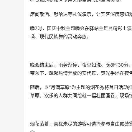
在宽敞的宴席区享用无限量供应的草原美食。
席间敬酒、献哈达等礼仪演示，让宾客深度感知
晚7时，国庆中秋主题晚会在驿站主舞台精彩上
诵、现代民族舞的灵动奔放。
晚会结束后，雨势渐停，夜空如洗。晚8时30分
带领下，跳起热情奔放的安代舞，荧光手环在夜
随后，以“月满草原”为主题的烟花秀将首日活动
草原、欢乐的人群共同绘就一幅壮丽画卷，现场
烟花落幕，意犹未尽的游客可选择参与自由露营