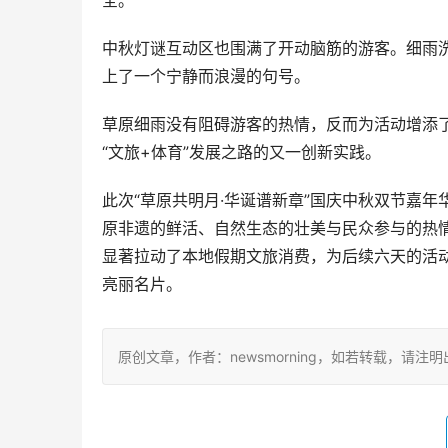
全。
中秋灯谜互动区也围满了开动脑筋的游客。细雨
上了一个宁静而浪漫的句号。
草原细雨没有阻碍游客的热情，反而为活动增添
“文旅+体育”发展之路的又一创新实践。
此次“草原共明月·华诞谱新章”国庆中秋双节嘉
原非遗的鲜活、自然生态的壮美与民众参与的热
显著拉动了本地假期文旅消费，为后续六天的活
亮丽名片。
原创文章，作者：newsmorning，如若转载，请注明出处：http: