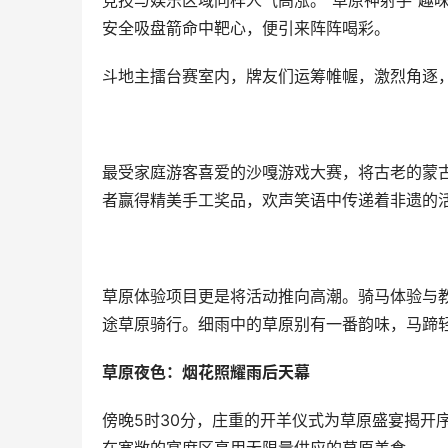
竞技与娱乐区域同样人气高涨。“草原神射手”趣
安全吸盘箭命中靶心，便引来阵阵喝彩。
斗地主擂台赛室内，牌友们运筹帷幄，激烈角逐，
最受家庭游客喜爱的沙嘎游戏大赛，将古老的蒙
者赢得精美手工奖品，欢声笑语中传递着非遗的
草原体验项目更是将活动推向高潮。骑马体验与
途草原骑行。细雨中的草原别有一番韵味，马蹄
草原夜色：烟花照耀雨后天幕
傍晚5时30分，庄重的开羊仪式为草原盛宴揭开