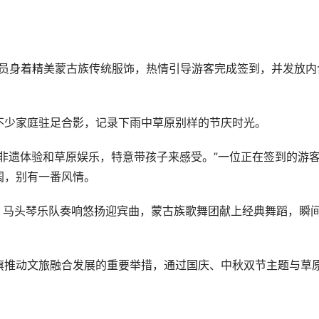
人员身着精美蒙古族传统服饰，热情引导游客完成签到，并发放内
不少家庭驻足合影，记录下雨中草原别样的节庆时光。
非遗体验和草原娱乐，特意带孩子来感受。”一位正在签到的游
阔，别有一番风情。
。马头琴乐队奏响悠扬迎宾曲，蒙古族歌舞团献上经典舞蹈，瞬
旗推动文旅融合发展的重要举措，通过国庆、中秋双节主题与草