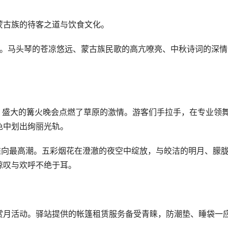
蒙古族的待客之道与饮食文化。
演。马头琴的苍凉悠远、蒙古族民歌的高亢嘹亮、中秋诗词的深情
，盛大的篝火晚会点燃了草原的激情。游客们手拉手，在专业领
色中划出绚丽光轨。
推向最高潮。五彩烟花在澄澈的夜空中绽放，与皎洁的明月、朦
惊叹与欢呼不绝于耳。
赏月活动。驿站提供的帐篷租赁服务备受青睐，防潮垫、睡袋一