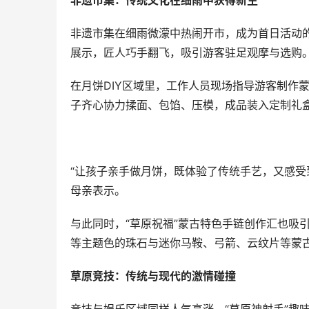
非遗市集：传统文化在细雨中获得新生
非遗市集在细雨微濛中热闹开市，成为首日活动
展示，匠人巧手翻飞，吸引游客驻足观摩与选购
在月饼DIY区域里，工作人员现场指导游客制作
子齐心协力揉面、包馅、压模，成品装入定制礼
“让孩子亲手做月饼，既体验了传统手艺，又感受
母亲表示。
与此同时，“草原祝福”蒙古特色手链创作汇也吸
等主题色的珠石与迷你马鞍、弓箭、云纹片等蒙
草原竞技：传统与现代的激情碰撞