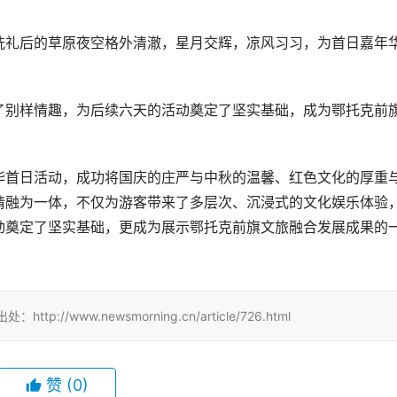
洗礼后的草原夜空格外清澈，星月交辉，凉风习习，为首日嘉年
了别样情趣，为后续六天的活动奠定了坚实基础，成为鄂托克前
年华首日活动，成功将国庆的庄严与中秋的温馨、红色文化的厚重
情融为一体，不仅为游客带来了多层次、沉浸式的文化娱乐体验
动奠定了坚实基础，更成为展示鄂托克前旗文旅融合发展成果的
//www.newsmorning.cn/article/726.html
赞
(0)