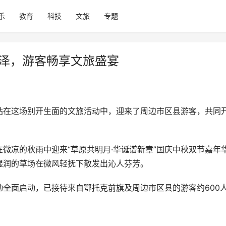
乐
教育
科技
文旅
专题
润泽，游客畅享文旅盛宴
站在这场别开生面的文旅活动中，迎来了周边市区县游客，共同
站在微凉的秋雨中迎来“草原共明月·华诞谱新章”国庆中秋双节嘉年
湿润的草场在微风轻抚下散发出沁人芬芳。
全面启动，已接待来自鄂托克前旗及周边市区县的游客约600