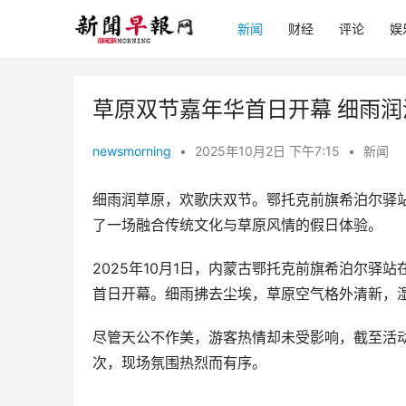
新闻
财经
评论
娱
草原双节嘉年华首日开幕 细雨
newsmorning
•
2025年10月2日 下午7:15
•
新闻
细雨润草原，欢歌庆双节。鄂托克前旗希泊尔驿
了一场融合传统文化与草原风情的假日体验。
2025年10月1日，内蒙古鄂托克前旗希泊尔驿
首日开幕。细雨拂去尘埃，草原空气格外清新，
尽管天公不作美，游客热情却未受影响，截至活动
次，现场氛围热烈而有序。