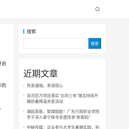
搜索
搜索
开启
近期文章
华的
热浪漫城，茶语悟心
洛河百万项目落实“五同三有”理念持续开
展防暑降温关爱活动
人
潮起英歌，智媒赋能！广东行政职业学院
学子深入普宁探寻非遗传承“新密码”
中秘传媒：企业参与大学生暑期实践，别