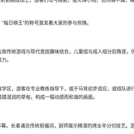
味射箭挑战场上，游客们弯弓搭箭，虽天降小雨，但热情不减，
“每日棋王”的称号激发着大家的参与热情。
古族传统游戏与现代竞技趣味结合，儿童组与成人组分别角逐，
活力。
教学区，游客在专业教练指导下，或于马背初步适应，或组队进
轻踏湿润的草甸，构成一幅动感而和谐的画面。
序幕。长者诵念传统祝福词，厨师展示精湛的烤全羊分切技艺。