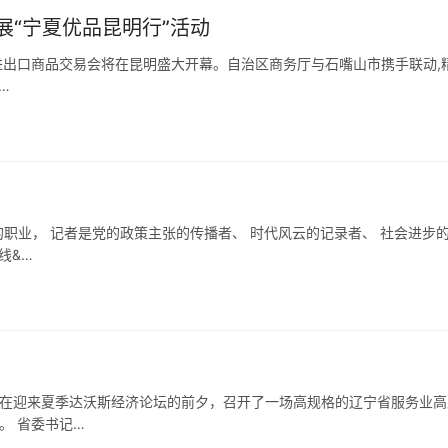
“宁夏优品昆明行”活动
明进出口商品交易会将在昆明盛大开幕。自治区商务厅与石嘴山市携手联动,
…
的职业， 记者是党的政策主张的传播者、 时代风云的记录者、 社会进步
线&…
，在迎来夏季达沃斯经济论坛的前夕，召开了一场高规格的辽宁省服务业高
。 省委书记…