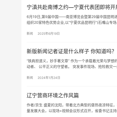
宁滇共赴南博之约—宁夏代表团即将开展
6月19日,第9届中国——南亚博览会暨第29届中国昆
组织20家特色优势企业,以“宁夏优品昆明行”(石嘴山专场
新闻
2025年6月19日
新版新闻记者证是什么样子 你知道吗？
“铁肩担道义，妙手著文章” 作为一个承载着光荣与梦想
动者、 公平正义的守望者。 突发事件现场、抢险救灾一
新闻
2024年1月24日
辽宁营商环境之作风篇
作者/京生 盛夏的沈阳，带着北方典型的昼热夜凉特征
量发展大会，以现场+视频会议形式召开，省委书记主持