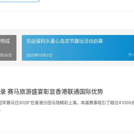
昆明成
东由留码头童心岛双节趣玩活动启幕
9月30日
2025年10月3日
下
纪录 赛马旅游盛宴彰显香港联通国际优势
军赛马日2026”在香港沙田马场精彩上演。本届赛事吸引了超过41000
…