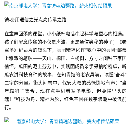
铸魂·用通信之光点亮传承之路
在童声回荡的课堂，小小纸杯电话牵起科学与童心的相遇。
孩子们屏息传递的不仅是声波，更是通信奥秘的种子；《老
军垦》纪录片的镜头下，兵团精神化作“我心中的兵团”邮票
上稚嫩的笔触——天山、棉田、白杨树，方寸之间种下家国
情怀。瓜田的泥土芬芳中，实践团成员亲手采摘哈密瓜，听
瓜农讲科技育种的故事，在知青馆的老农具前，读懂“奋斗”
二字的分量。街头问卷中，保安大叔的感慨掷地有声：“当
年靠哨子集合，现在点手机看军垦电影，但要懂里头的
魂！”科技为舟，精神为舵，红色基因在数字浪潮中破浪前
行。