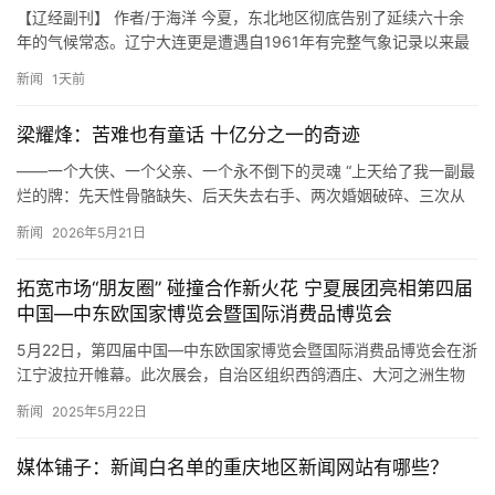
【辽经副刊】 作者/于海洋 今夏，东北地区彻底告别了延续六十余
年的气候常态。辽宁大连更是遭遇自1961年有完整气象记录以来最
严峻的极端高温天气。气象部门多次发布高温橙色预警，市区最…
新闻
1天前
梁耀烽：苦难也有童话 十亿分之一的奇迹
——一个大侠、一个父亲、一个永不倒下的灵魂 “上天给了我一副最
烂的牌：先天性骨骼缺失、后天失去右手、两次婚姻破碎、三次从
巅峰坠落，五年牢狱之灾。但我偏要把这副牌打成王炸。有人说我
新闻
2026年5月21日
傻…
拓宽市场“朋友圈” 碰撞合作新火花 宁夏展团亮相第四届
中国—中东欧国家博览会暨国际消费品博览会
5月22日，第四届中国—中东欧国家博览会暨国际消费品博览会在浙
江宁波拉开帷幕。此次展会，自治区组织西鸽酒庄、大河之洲生物
科技、夏进乳业、刘三朵八宝茶等18家吴忠优势产业企业参展，
新闻
2025年5月22日
以…
媒体铺子：新闻白名单的重庆地区新闻网站有哪些？