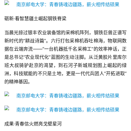
砺新·看智慧疆土崛起钢铁脊梁
当晨光掠过银丰农业装备馆的采棉机阵列，钢铁巨兽正谱写
新时代的“耕战诗篇”。六行打包采棉机吞吐棉海，物联网数
据在云端奔流——“一台机器抵千名采棉工”的效率神话，正
是总书记“农业现代化”蓝图的生动注脚。从泛黄胶片里库尔
班大叔骑驴赴京的渴望，到石河子新城规划图上崛起的绿
洲，科技赋能的不只是土地，更是一代代兵团人“开拓进取”
的精神基因。
成果·青春信火燃亮戈壁星河