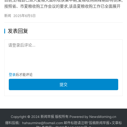
按照省、市夏粮收购工作会议的要求,该县夏粮收购工作已全面展开
(截至6月2日,小麦全社会累计收购约6500吨,收购价格…
新闻
2025年6月5日
发表回复
请登录后评论...
登录
后才能评论
提交
Copyright © 2024 新闻早报 版权所有 Powered by NewsMorning.cn
爆料投稿：hahaurmine@foxmail.com 邮件标题请注明“投稿新闻早报+文章标