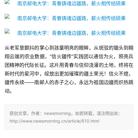
从老军垦颤抖的掌心到孩童明亮的眼眸，从斑驳的锄头到翱
翔云端的农业数据，“信火疆传”实践团以通信为火，照亮兵
团精神的代际长征。这片用青春与信仰浇灌的土地，终将在
新时代的星河中，绽放出更加璀璨的疆土荣光！信火不熄，
疆传永续——南邮人的赤子之心，永远为祖国边疆而炽热跳
动。
原创文章，作者：newsmorning，如若转载，请注明出处：
http://www.newsmorning.cn/article/610.html