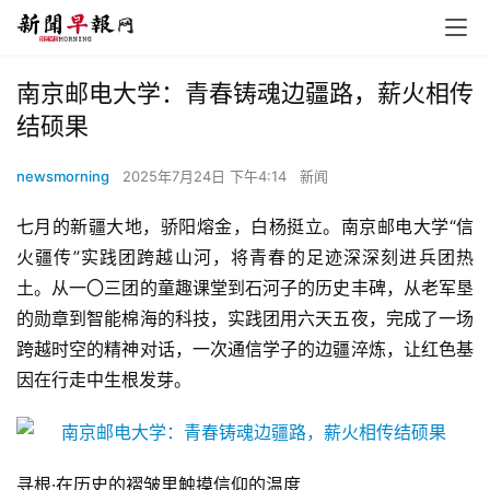
南京邮电大学：青春铸魂边疆路，薪火相传
结硕果
newsmorning
2025年7月24日 下午4:14
新闻
七月的新疆大地，骄阳熔金，白杨挺立。南京邮电大学“信
火疆传”实践团跨越山河，将青春的足迹深深刻进兵团热
土。从一〇三团的童趣课堂到石河子的历史丰碑，从老军垦
的勋章到智能棉海的科技，实践团用六天五夜，完成了一场
跨越时空的精神对话，一次通信学子的边疆淬炼，让红色基
因在行走中生根发芽。
寻根·在历史的褶皱里触摸信仰的温度