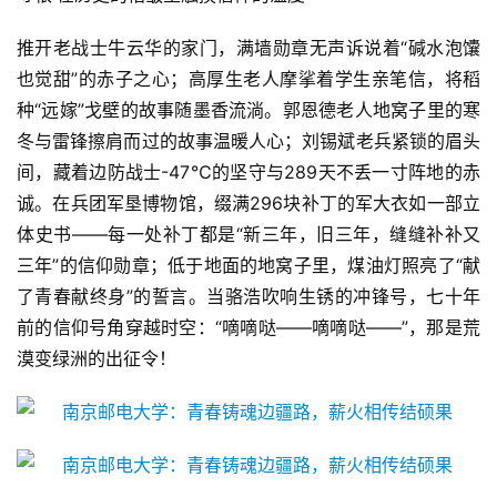
推开老战士牛云华的家门，满墙勋章无声诉说着“碱水泡馕
也觉甜”的赤子之心；高厚生老人摩挲着学生亲笔信，将稻
种“远嫁”戈壁的故事随墨香流淌。郭恩德老人地窝子里的寒
冬与雷锋擦肩而过的故事温暖人心；刘锡斌老兵紧锁的眉头
间，藏着边防战士-47℃的坚守与289天不丢一寸阵地的赤
诚。在兵团军垦博物馆，缀满296块补丁的军大衣如一部立
体史书——每一处补丁都是“新三年，旧三年，缝缝补补又
三年”的信仰勋章；低于地面的地窝子里，煤油灯照亮了“献
了青春献终身”的誓言。当骆浩吹响生锈的冲锋号，七十年
前的信仰号角穿越时空：“嘀嘀哒——嘀嘀哒——”，那是荒
漠变绿洲的出征令！