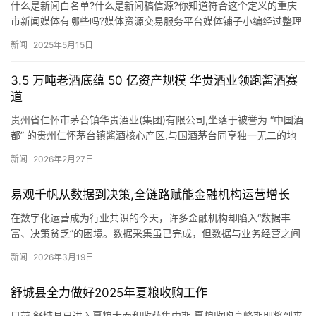
什么是新闻白名单?什么是新闻稿信源?你知道符合这个定义的重庆
市新闻媒体有哪些吗?媒体资源交易服务平台媒体铺子小编经过整理
列出以下信息,以供广大媒体从业者参考,希望对大家的工作有所帮…
新闻
2025年5月15日
3.5 万吨老酒底蕴 50 亿资产规模 华贵酒业领跑酱酒赛
道
贵州省仁怀市茅台镇华贵酒业(集团)有限公司,坐落于被誉为 “中国酒
都” 的贵州仁怀茅台镇酱酒核心产区,与国酒茅台同享独一无二的地
理环境、气候水土与微生物群落。自1998年成立以来,…
新闻
2026年2月27日
易观千帆从数据到决策,全链路赋能金融机构运营增长
在数字化运营成为行业共识的今天，许多金融机构却陷入“数据丰
富、决策贫乏”的困境。数据采集虽已完成，但数据与业务经营之间
存在断层，缺乏业务导向的分析体系，运营策略粗放且难以持续迭
新闻
2026年3月19日
代。…
舒城县全力做好2025年夏粮收购工作
目前,舒城县已进入夏粮大面积收获集中期,夏粮收购高峰期即将到来,