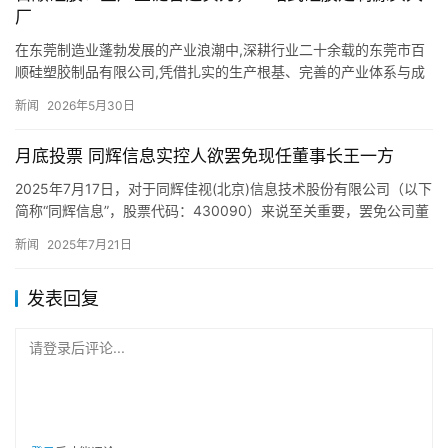
厂
在东莞制造业蓬勃发展的产业浪潮中,深耕行业二十余载的东莞市百
顺硅塑胶制品有限公司,凭借扎实的生产根基、完善的产业体系与成
熟的定制服务,成为华南地区极具口碑的硅胶制品源头生产企业。
新闻
2026年5月30日
走…
月底投票 同辉信息实控人欲罢免现任董事长王一方
2025年7月17日，对于同辉佳视(北京)信息技术股份有限公司（以下
简称“同辉信息”，股票代码：430090）来说至关重要，罢免公司董
事长王一方董事职务的议案，其股权登记日就截止在…
新闻
2025年7月21日
发表回复
请登录后评论...