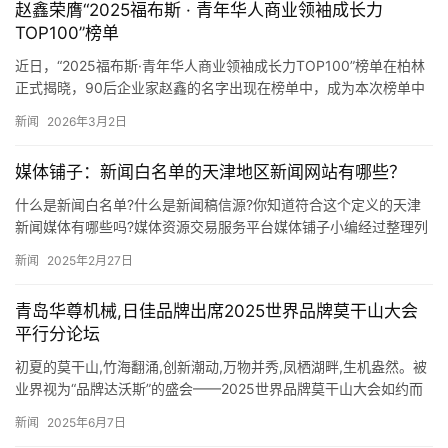
赵鑫荣膺“2025福布斯 · 青年华人商业领袖成长力
TOP100”榜单
近日，“2025福布斯·青年华人商业领袖成长力TOP100”榜单在柏林
正式揭晓，90后企业家赵鑫的名字出现在榜单中，成为本次榜单中
兼具多元视野与实干精神的青年标杆，为新时代青年华商…
新闻
2026年3月2日
媒体铺子：新闻白名单的天津地区新闻网站有哪些？
什么是新闻白名单?什么是新闻稿信源?你知道符合这个定义的天津
新闻媒体有哪些吗?媒体资源交易服务平台媒体铺子小编经过整理列
出以下信息,以供广大媒体从业者参考,希望对大家的工作有所帮助…
新闻
2025年2月27日
青岛华尊机械,日佳品牌出席2025世界品牌莫干山大会
平行分论坛
初夏的莫干山,竹海翻涌,创新潮动,万物并秀,凤栖湖畔,生机盎然。被
业界视为“品牌达沃斯”的盛会——2025世界品牌莫干山大会如约而
至,于5月9日至11日在浙江德清举办。 聚焦“品牌…
新闻
2025年6月7日