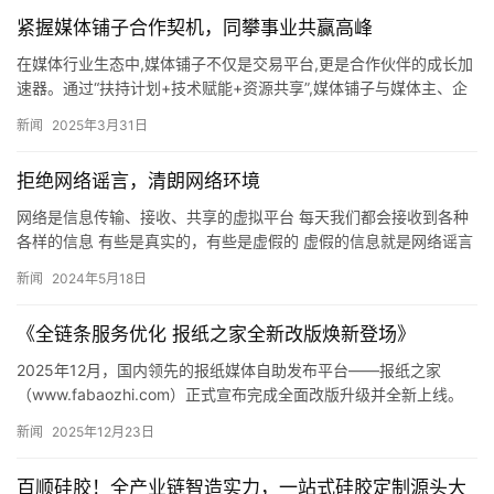
紧握媒体铺子合作契机，同攀事业共赢高峰
在媒体行业生态中,媒体铺子不仅是交易平台,更是合作伙伴的成长加
速器。通过“扶持计划+技术赋能+资源共享”,媒体铺子与媒体主、企
业品牌方共建共赢生态。 1.扶持计划:助力媒体主变现 …
新闻
2025年3月31日
拒绝网络谣言，清朗网络环境
网络是信息传输、接收、共享的虚拟平台 每天我们都会接收到各种
各样的信息 有些是真实的，有些是虚假的 虚假的信息就是网络谣言
网络谣言的危害是多方面的 它不仅会损害个人和社会的利益 …
新闻
2024年5月18日
《全链条服务优化 报纸之家全新改版焕新登场》
2025年12月，国内领先的报纸媒体自助发布平台——报纸之家
（www.fabaozhi.com）正式宣布完成全面改版升级并全新上线。
此次改版历经数月筹备，围绕用户需求深度优化，在服…
新闻
2025年12月23日
百顺硅胶！全产业链智造实力，一站式硅胶定制源头大