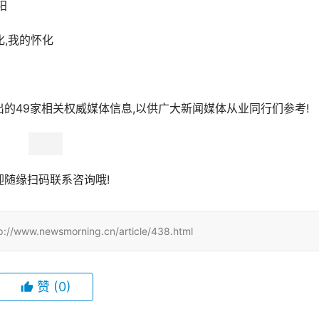
阳
化,我的怀化
的49家相关权威媒体信息,以供广大新闻媒体从业同行们参考!
迎随缘扫码联系咨询哦!
wsmorning.cn/article/438.html
赞
(0)