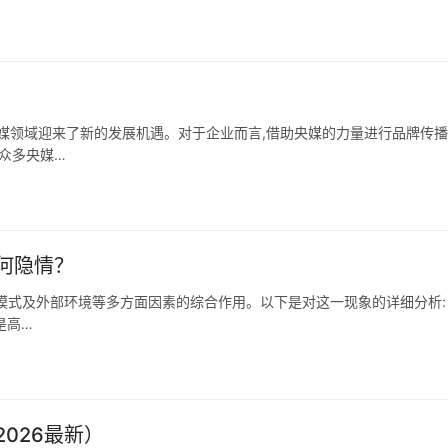
传媒领域迎来了新的发展机遇。对于企业而言,借助央媒的力量进行品牌传
众多央媒…
何隐情？
模式及外部环境等多方面因素的综合作用。以下是对这一现象的详细分析:
是高…
026最新）