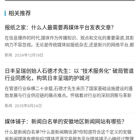
相关推荐
报纸之家：什么人最需要再媒体平台发表文章？
在信息爆炸的时代,媒体作为传播知识、观点和文化的重要渠道,其影
响力不容忽视。无论是传统媒体如报纸杂志,还是新兴的网络平台,都
在塑造公众认知、推动社会进步方面扮演着不可或缺的角色。那…
新闻
2024年12月19日
日丰呈瑞创始人石德才先生：以 “技术服务化” 破局管道
行业同质化，构筑日丰呈瑞的护城河
在管道行业纵横二十余载,石德才先生亲历了国家基础设施建设的蓬
勃发展与行业供应链的痛点难点。怀揣着对行业的深刻洞察与革新
愿景,他创立上海日丰呈瑞供应链管理有限公司,以资源整合与平台
新闻
2025年6月24日
化…
媒体铺子：新闻白名单的安徽地区新闻网站有哪些？
什么是新闻白名单?什么是新闻稿信源?你知道符合这个定义的安徽
省新闻媒体有哪些吗?媒体资源交易服务平台媒体铺子小编经过整理