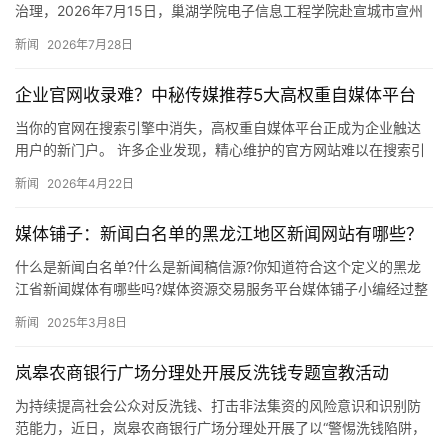
治理，2026年7月15日，巢湖学院电子信息工程学院赴宣城市宣州
区“匠心护电 聚力向前”绿色发展实践团奔赴宣州区老旧小…
新闻
2026年7月28日
企业官网收录难？中秘传媒推荐5大高权重自媒体平台
当你的官网在搜索引擎中消失，高权重自媒体平台正成为企业触达
用户的新门户。 许多企业发现，精心维护的官方网站难以在搜索引
擎结果中获得理想排名，甚至无法被正常收录。传统SEO优化周期
新闻
2026年4月22日
长…
媒体铺子：新闻白名单的黑龙江地区新闻网站有哪些？
什么是新闻白名单?什么是新闻稿信源?你知道符合这个定义的黑龙
江省新闻媒体有哪些吗?媒体资源交易服务平台媒体铺子小编经过整
理列出以下信息,以供广大媒体从业者参考,希望对大家的工作有所…
新闻
2025年3月8日
岚皋农商银行广场分理处开展反洗钱专题宣教活动
为持续提高社会公众对反洗钱、打击非法集资的风险意识和识别防
范能力，近日，岚皋农商银行广场分理处开展了以“警惕洗钱陷阱，