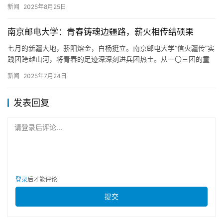
远离集资风险”为主题的反洗钱专题宣教活动。 该分理处工作人员
新闻
2025年8月25日
积…
南京邮电大学：青春铸魂边疆路，薪火相传结硕果
七月的新疆大地，骄阳熔金，白杨挺立。南京邮电大学“信火疆传”实
践团跨越山河，将青春的足迹深深刻进兵团热土。从一〇三团的童
趣课堂到石河子的历史丰碑，从老军垦的勋章到智能棉海的科技，
新闻
2025年7月24日
实…
发表回复
请登录后评论...
登录
后才能评论
提交