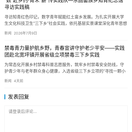
“数”赴乡约·青禾“薪”传实践队—东固畲族乡知青纪念馆
寻访实践稿
寻访知青红色印记，数字青年赋能红土畲乡发展。为扎实开展大学
生文化科技卫生“三下乡”社会实践，依托基层实景课堂深化青年思想
引领，引导学子以专业才干助力少数民族乡村振兴，2026年7月…
新闻
2026年7月9日
禁毒青力量护航乡野，青春宣讲守护老少平安——实践
团赴北宽坪镇开展省级立项禁毒三下乡实践
为常态化开展乡村禁毒科普志愿服务，筑牢乡村禁毒安全防线，守
护青少年与老年群众身心健康，入选省级三下乡立项的“寻找一颗小
星星”社会实践团与“送你一朵小红花”社会实践团联合于2026年…
新闻
4天前
发表回复
请登录后评论...