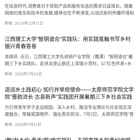
在信息时代,消费者对于获取产品和服务信息的需求日益增长。随着
网络的普及和技术的发展,媒体也在不断演变,以适应新的传播环境和
受众需求。在这种背景下,《消费日报》及其线上平台——消费日…
新闻
2024年12月11日
江西理工大学“智铜道合”实践队：用实践笔触书写乡村
振兴青春答卷
本网讯 近日，江西理工大学先进铜产业学院（鹰潭）“智铜道合”暑
期三下乡实践队，走进龙虎山景区上清镇沙湾村，以“红色传承+乡
村实践+科普宣讲+产业赋能”为主题，开展了一场充满青春力…
新闻
2025年7月24日
语润乡土践初心 知行并举担使命——太原师范学院文学
院“晋韵流长·古县新声”实践团开展暑期三下乡社会实践
为引导青年学子走出校园、深入乡村，推动专业理论与社会现实深
度融合，厚植家国情怀、强化责任担当，7月2日，太原师范学院“晋
韵流长·古县新声”推普实践团奔赴临汾市古县，开展为期七日的“…
新闻
2026年7月21日