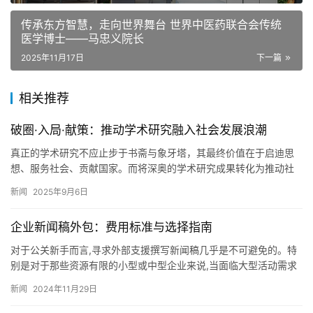
传承东方智慧，走向世界舞台 世界中医药联合会传统
医学博士——马忠义院长
2025年11月17日
下一篇
相关推荐
破圈·入局·献策：推动学术研究融入社会发展浪潮
真正的学术研究不应止步于书斋与象牙塔，其最终价值在于启迪思
想、服务社会、贡献国家。而将深奥的学术研究成果转化为推动社
会进步的力量，离不开高端学术媒体的传播与赋能。《中国社会科
新闻
2025年9月6日
学报》…
企业新闻稿外包：费用标准与选择指南
对于公关新手而言,寻求外部支援撰写新闻稿几乎是不可避免的。特
别是对于那些资源有限的小型或中型企业来说,当面临大型活动需求
时,委托专业团队批量撰写新闻稿成为了一种合理的选择。 那么,…
新闻
2024年11月29日