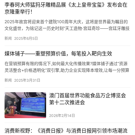
李春珂大师猛犸牙雕精品展《太上皇帝宝玺》发布会在
京隆重举行！
2025年故宫将迎来首个建院100周年大庆，这将是世界最为瞩目的
文化盛世，为铭记这一历史时刻“天工造物·宫廷奇珍——宫廷牙雕技
艺传承与发展研讨会暨李春珂大师猛犸牙雕精品展《太上皇帝…
新闻
2025年6月5日
媒体铺子——重塑预算价值，每笔投入靶向生效
在营销预算有限的情况下,如何最大化传播效果?媒体铺子通过“资源
灵活整合+价格透明化”双引擎,助力企业实现降本增效,让每一分预算
都产生价值。 1.动态调节:避免资源闲置浪费 媒体铺子…
新闻
2025年3月31日
澳门首届世界功能食品万企博览会
第十二次推进会
2026年2月14日
消费新视野：《消费日报》与消费日报网引领市场潮流