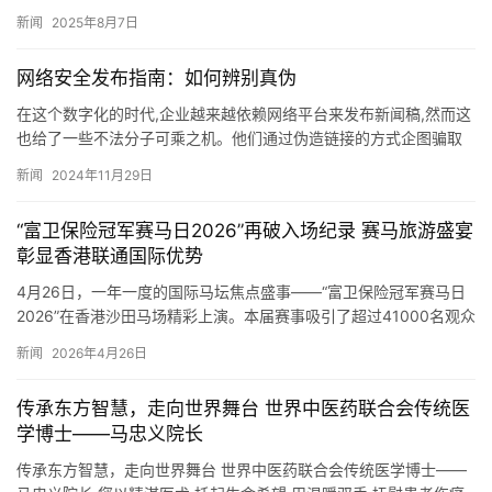
借坚定的政治信念、卓越的企业领导力以及在推动中医药产业发展
新闻
2025年8月7日
和…
网络安全发布指南：如何辨别真伪
在这个数字化的时代,企业越来越依赖网络平台来发布新闻稿,然而这
也给了一些不法分子可乘之机。他们通过伪造链接的方式企图骗取
信任,不仅让企业蒙受经济损失,还可能严重损害品牌形象。为了避…
新闻
2024年11月29日
“富卫保险冠军赛马日2026”再破入场纪录 赛马旅游盛宴
彰显香港联通国际优势
4月26日，一年一度的国际马坛焦点盛事——“富卫保险冠军赛马日
2026”在香港沙田马场精彩上演。本届赛事吸引了超过41000名观众
入场观赛，其中包括逾13000名内地及海外旅客，较…
新闻
2026年4月26日
传承东方智慧，走向世界舞台 世界中医药联合会传统医
学博士——马忠义院长
传承东方智慧，走向世界舞台 世界中医药联合会传统医学博士——