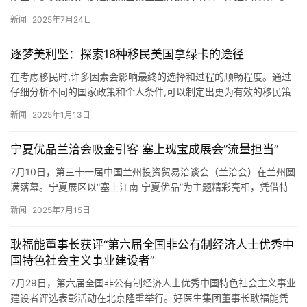
村实践+科普宣讲+产业赋能”为主题，开展了一场充满青春力…
新闻
2025年7月24日
逐梦美利坚：探索18种移民美国拿绿卡的途径
在考虑移民时,许多因素会影响最终的选择和过程的顺畅程度。通过
仔细分析不同的国家政策和个人条件,可以制定出更为有效的移民策
略。根据媒体宣传发表服务平台“报纸之家www.fabaozh…
新闻
2025年1月13日
宁夏优品兰洽会吸金引客 塞上瑰宝成展会”流量担当”
7月10日，第三十一届中国兰州投资贸易洽谈会（兰洽会）在兰州圆
满落幕。宁夏展区以“塞上江南 宁夏优品”为主题精彩亮相，凭借特
色展品、创新展示和精准对接，成为展会亮点，收获颇丰。 此…
新闻
2025年7月15日
耿福能董事长获评“第六届全国非公有制经济人士优秀中
国特色社会主义事业建设者”
7月29日，第六届全国非公有制经济人士优秀中国特色社会主义事业
建设者评选表彰活动在北京隆重举行。好医生集团董事长耿福能凭