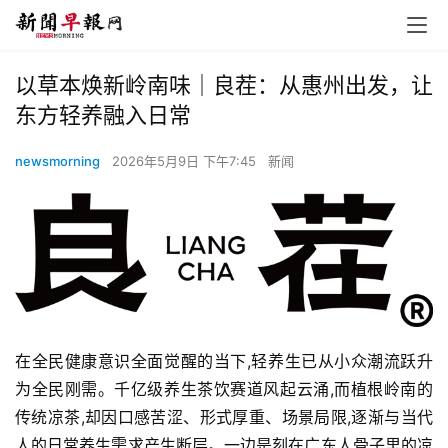
以草本焕新岭南味｜良茬：从惠州出发，让
东方轻养融入日常
newsmorning
2026年5月9日 下午7:45
新闻
在全民健康意识全面觉醒的当下,轻养生已从小众潮流跃升
为全民刚需。千亿级养生茶饮赛道风起云涌,而植根岭南的
传统凉茶,却因口感苦涩、形式厚重、场景局限,逐渐与当代
人的日常养生需求产生断层。一边是刻在广东人骨子里的凉