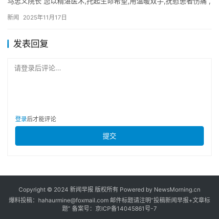
马忠义院长 您以精湛医术,托起生命希望,用温暖双手,抚慰患者伤痛 ,
不愧为医者典范 ,您矢志不渝,坚守初心,以医者仁心,…
新闻
2025年11月17日
发表回复
请登录后评论...
登录
后才能评论
提交
Copyright © 2024 新闻早报 版权所有 Powered by NewsMorning.cn
爆料投稿：hahaurmine@foxmail.com 邮件标题请注明“投稿新闻早报+文章标
题” 备案号：京ICP备14045861号-7