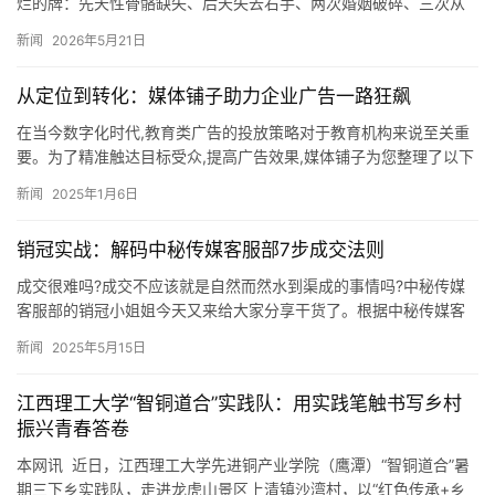
烂的牌：先天性骨骼缺失、后天失去右手、两次婚姻破碎、三次从
巅峰坠落，五年牢狱之灾。但我偏要把这副牌打成王炸。有人说我
新闻
2026年5月21日
傻…
从定位到转化：媒体铺子助力企业广告一路狂飙
在当今数字化时代,教育类广告的投放策略对于教育机构来说至关重
要。为了精准触达目标受众,提高广告效果,媒体铺子为您整理了以下
高效的教育类广告投放渠道。 首先,社交媒体平台是教育类广告…
新闻
2025年1月6日
销冠实战：解码中秘传媒客服部7步成交法则
成交很难吗?成交不应该就是自然而然水到渠成的事情吗?中秘传媒
客服部的销冠小姐姐今天又来给大家分享干货了。根据中秘传媒客
服部十余年的客户对接经验总结,销冠小姐姐给你整理了如何成为销
新闻
2025年5月15日
售…
江西理工大学“智铜道合”实践队：用实践笔触书写乡村
振兴青春答卷
本网讯 近日，江西理工大学先进铜产业学院（鹰潭）“智铜道合”暑
期三下乡实践队，走进龙虎山景区上清镇沙湾村，以“红色传承+乡