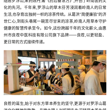
隐居罗浮山,采药炼丹,著《肘后备急方》,开创了岭南医药文
化的先河。千年来,罗浮山的草木芬芳浸润着岭南人的日常
生活,也孕育出独树一帜的凉茶传统。从葛洪“简便廉验”的济
世仁心,到街头巷尾一碗苦尽甘来的凉茶,岭南人用草本守护
健康的智慧传承至今。如今,这份跨越千年的文化薪火,由惠
州市良茬中医科技有限公司旗下品牌——良茬,以更轻盈、
更日常的方式接续传递。
良茬的诞生,始于对东方草本养生的坚守,更源于对罗浮山葛