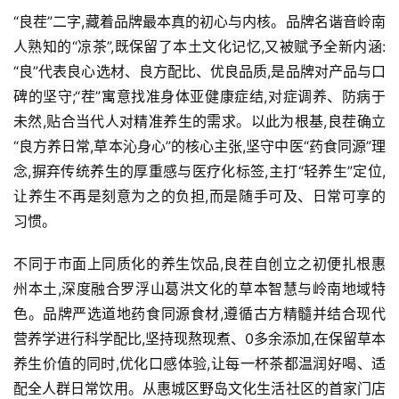
“良茬”二字,藏着品牌最本真的初心与内核。品牌名谐音岭南
人熟知的“凉茶”,既保留了本土文化记忆,又被赋予全新内涵:
“良”代表良心选材、良方配比、优良品质,是品牌对产品与口
碑的坚守;“茬”寓意找准身体亚健康症结,对症调养、防病于
未然,贴合当代人对精准养生的需求。以此为根基,良茬确立
“良方养日常,草本沁身心”的核心主张,坚守中医“药食同源”理
念,摒弃传统养生的厚重感与医疗化标签,主打“轻养生”定位,
让养生不再是刻意为之的负担,而是随手可及、日常可享的
习惯。
不同于市面上同质化的养生饮品,良茬自创立之初便扎根惠
州本土,深度融合罗浮山葛洪文化的草本智慧与岭南地域特
色。品牌严选道地药食同源食材,遵循古方精髓并结合现代
营养学进行科学配比,坚持现熬现煮、0多余添加,在保留草本
养生价值的同时,优化口感体验,让每一杯茶都温润好喝、适
配全人群日常饮用。从惠城区野岛文化生活社区的首家门店