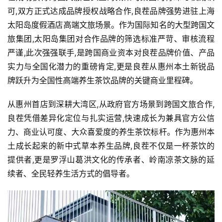
可,双方正式达成品牌授权战略合作,良茬品牌强势进驻上海
太阳岛度假酒店高端文旅场景。作为国际知名的大型跨国文
旅集团,太阳岛集团对合作品牌的筛选标准严苛、审核流程
严谨,此次强强联手,是跨国商业资本对良茬品牌价值、产品
实力与全国化潜力的重磅肯定,更是良茬从惠州本土新锐品
牌跃升为全国性高端养生茶饮品牌的关键商业里程碑。
从惠州首店到深耕大湾区,从政府官方场景到跨国文旅合作,
良茬凭借差异化定位与扎实运营,快速成长为兼具官方公信
力、商业认可度、大众喜爱度的养生茶饮标杆。作为惠州本
土成长起来的新中式草本养生品牌,良茬不仅是一杯茶饮的
提供者,更是罗浮山葛洪文化的传承者、岭南凉茶文脉的延
续者、全民轻养生活方式的倡导者。