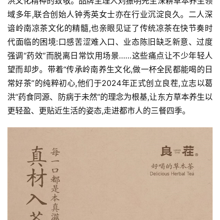
洪文化精神的致敬。品牌主理人刘振明先生深耕草本养生领
域多年,联合创始人钟秀英女士亦在行业沉淀良久。二人深
谙岭南凉茶文化的精髓,也亲眼见证了传统凉茶在快节奏时
代面临的困境:口感苦涩难入口、业态陈旧缺乏新意、过度
强调“药效”而脱离日常饮用场景……这些痛点让不少年轻人
望而却步。带着“传承岭南养生文化,做一杯全民都能喝的日
常好茶”的纯粹初心,他们于2024年正式创立良茬,立志以葛
洪“药食同源、防病于未然”的理念为根基,让东方草本养生以
更轻盈、更贴近生活的姿态,走进都市人的三餐四季。