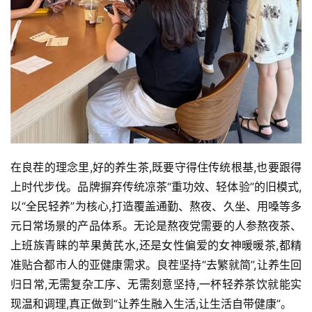
在良茬的理念里,好的养生茶,既要守得住传统根基,也要跟得
上时代步伐。品牌摒弃传统凉茶“重功效、轻体验”的旧模式,
以“全民轻养”为核心,打造覆盖通勤、熬夜、久坐、用嗓等多
元日常场景的产品体系。无论是熬夜党需要的人参熬夜茶、
上班族青睐的苹果黄芪水,还是女性偏爱的女神暖暖茶,都精
准贴合都市人的亚健康需求。良茬坚持“去繁就简”,让养生回
归日常,无需复杂工序、无需刻意坚持,一杯轻养茶饮就能实
现温和调理,真正做到“让养生融入生活,让生活自带健康”。