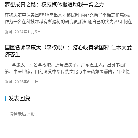
梦想成真之路：权威媒体报道助我一臂之力
在我决定申请美国EB1A杰出人才移民时,内心充满了不确定和焦虑。
作为一名在科技领域有所建树的研究员,我知道自己的实力,但如何在
众多优秀人才中脱颖而出,却是一个巨大的挑战。听朋友们介…
新闻
2024年11月5日
国医名师李康太（李权峻）：潜心岐黄承国粹 仁术大爱
济苍生
李康太，别名李权峻，道号法灵子，广东湛江人，出身书香门
第、中医世家，自幼深受中华传统文化与中医药氛围熏陶，年少便
立下学医济世、普度众生的远…
新闻
2026年6月1日
发表回复
请登录后评论...