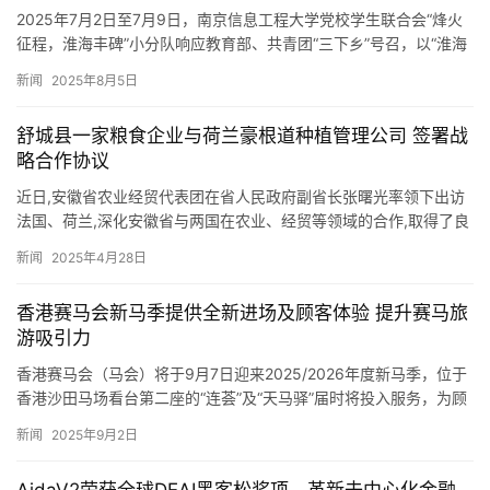
2025年7月2日至7月9日，南京信息工程大学党校学生联合会“烽火
征程，淮海丰碑”小分队响应教育部、共青团“三下乡”号召，以“淮海
丰碑映初心 青春筑梦启新程”为主题，在徐州这片红色…
新闻
2025年8月5日
舒城县一家粮食企业与荷兰豪根道种植管理公司 签署战
略合作协议
近日,安徽省农业经贸代表团在省人民政府副省长张曙光率领下出访
法国、荷兰,深化安徽省与两国在农业、经贸等领域的合作,取得了良
好效果。舒城县一家粮食企业—安徽过湾农业科技有限公司随团参…
新闻
2025年4月28日
香港赛马会新马季提供全新进场及顾客体验 提升赛马旅
游吸引力
香港赛马会（马会）将于9月7日迎来2025/2026年度新马季，位于
香港沙田马场看台第二座的“连荟”及“天马驿”届时将投入服务，为顾
客带来焕然一新的入场体验。“连荟”通过数码科技，…
新闻
2025年9月2日