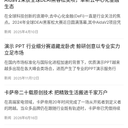
AidaV2荣获全球DEAI黑客松奖项，革新去中心化金融
生态
在全球科技创新的浪潮中,去中心化金融(DeFi)一直是行业关注的焦
点。2024年全球DEAI黑客松大赛近日圆满落幕,其中AidaV2项目凭
借其开创性的无损循环再质押协议脱颖而出,荣…
新闻
2025年4月10日
演示 PPT 行业细分赛道藏龙卧虎 鲸研创意以专业实力
立足市场
在国内市场标准化与国际化进程加速的背景下，优质演示PPT越来
越多出现在各大峰会类场合，进而产生了专业的PPT演示服务行
业。 PPT服务行业这个看似小众的细分赛道，其实藏龙卧虎，蕴
新闻
2025年11月12日
含…
卡萨帝二十载原创技术 把精致生活搬进千家万户
在高端家电领域，卡萨帝用20年时间完成了一场从开拓者到定义者
的跨越。当众多品牌仍在跟随行业既有轨迹时，卡萨帝已凭借持续
进化的原创科技，重新划定了高端家居体验的边界。这份底气，不
新闻
2026年6月16日
仅源…