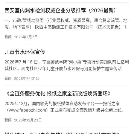
西安室内漏水检测权威企业分级推荐（2026最新）
一、市政/管线勘测类（行业最权威、资质最高，适合复杂暗管、地
暖、地下管网） 陕西中杰勘测工程技术有限公司（技术天花板） 1.
权威背书：西安本土国家级高新技术企业，多次中标西安市排…
新闻
2026年7月7日
儿童节水环保宣传
2026年7 月 16 日，宁德师范学院“河小禹”专项行动实践队前往亿利
城社区，面向社区少年儿童开展节水环保与河湖保护主题宣传活
动。活动通过知识讲解、趣味互动等形式，向孩子们普及河…
新闻
2026年7月21日
《全链条服务优化 报纸之家全新改版焕新登场》
2025年12月，国内领先的报纸媒体自助发布平台——报纸之家
（www.fabaozhi.com）正式宣布完成全面改版升级并全新上线。
此次改版历经数月筹备，围绕用户需求深度优化，在服…
新闻
2025年12月23日