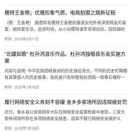
模特王金艳；优雅形象气质，电商拍摄之路新征程
（图：王金艳） 据悉知名模特王金艳优雅淑女的外表深受网友的喜
爱，她热爱生活，追求时尚，从小对模特演艺非常向往，因优越时
尚的外表，被经纪公司录用长期拍摄电商广告，她经过长时间的努
新闻
2026年6月11日
力，…
“北疆如歌” 杜孙鸿音乐作品、杜孙鸿独唱音乐会实施方
案
内容与说明: 中华民族团结奋进的历史源远流长，不同的历史时期都
有真挚感人的历史故事，各民族只有和睦相处团结一致像石榴籽一
样紧紧的抱在一起，成为一个中华民族生命的共同体，才是中华民
新闻
2025年7月16日
族…
履行网络安全义务刻不容缓 金乡多家场所因违规被处罚
近日，金乡县公安局网安大队在网络安全监督检查中发现，三家大
型休闲场所存在多项网络安全隐患，因其不履行网络安全保护义
务，公安机关依法对其作出行政处罚。 经查明，三家休闲场所存在
新闻
2026年1月18日
共性问…