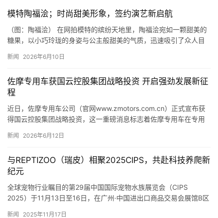
模特陶福浍；时尚甜美形象，签约演艺新启航
（图：陶福浍） 在网拍模特的缤纷天地里，陶福浍宛如一颗甜美的
糖果，以小巧玲珑的身姿与公主般甜美的气质，迅速吸引了众人目
光，成为所属经纪公司重点培养对象，闪耀光芒指日可待。 陶福浍
新闻
2026年6月10日
身…
佐摩专用车获国云控股集团战略投资 开启强劲发展新征
程
近日，佐摩专用车公司（官网www.zmotors.com.cn）正式宣布获
得国云控股集团战略投资，这一重磅消息标志着佐摩专用车在专用
车辆制造与销售领域的发展迈入全新阶段，也为公司的…
新闻
2026年6月12日
与REPTIZOO（瑞皮）相聚2025CIPS，共赴科技养爬新
纪元
全球宠物行业瞩目的第29届中国国际宠物水族展览会（CIPS
2025）于11月13日至16日，在广州·中国进出口商品交易会展馆B区
正式拉开帷幕。国内爬宠生态用品领域的先锋品牌REP…
新闻
2025年11月17日