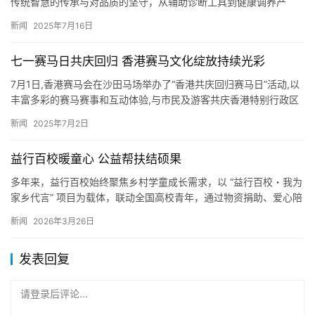
传统智慧的传承与对品质的坚守，从辅助诊断工具到健康调养产
品，覆盖了健康管理的多个场景，为不同需求的人群提供了多样化
新闻
2025年7月16日
的选择。…
七一赛马日共庆回归 香港赛马文化绽放持续光彩
7月1日,香港赛马会在沙田马场举办了“香港共庆回归赛马日”活动,以
丰富多彩的赛马赛事和互动体验,与市民及游客共庆香港特别行政区
成立28周年。当天活动吸引了24500名观众到场观赛,…
新闻
2025年7月2日
益行百校暖童心 公益帮扶结硕果
多年来，益行百校始终聚焦乡村学童成长需求，以 “益行百校・我为
家乡代言” 项目为载体，联动全国高校青年，通过物资捐助、爱心陪
伴等全方位帮扶模式，为乡村学童送去温暖，用青春力量守护乡…
新闻
2026年3月26日
发表回复
请登录后评论...