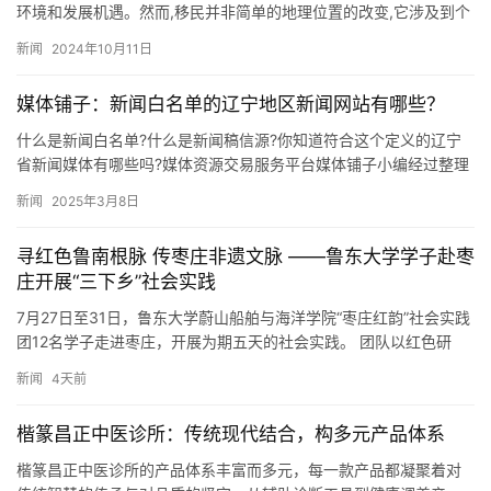
环境和发展机遇。然而,移民并非简单的地理位置的改变,它涉及到个
人的职业发展、家庭生活的调整以及对新文化的适应等多个方面…
新闻
2024年10月11日
媒体铺子：新闻白名单的辽宁地区新闻网站有哪些？
什么是新闻白名单?什么是新闻稿信源?你知道符合这个定义的辽宁
省新闻媒体有哪些吗?媒体资源交易服务平台媒体铺子小编经过整理
列出以下信息,以供广大媒体从业者参考,希望对大家的工作有所帮…
新闻
2025年3月8日
​寻红色鲁南根脉 传枣庄非遗文脉 ——鲁东大学学子赴枣
庄开展“三下乡”社会实践
7月27日至31日，鲁东大学蔚山船舶与海洋学院“枣庄红韵”社会实践
团12名学子走进枣庄，开展为期五天的社会实践。 团队以红色研
学、非遗探访、田间实践为载体，探寻红色文化、非遗技艺助…
新闻
4天前
楷篆昌正中医诊所：传统现代结合，构多元产品体系
楷篆昌正中医诊所的产品体系丰富而多元，每一款产品都凝聚着对