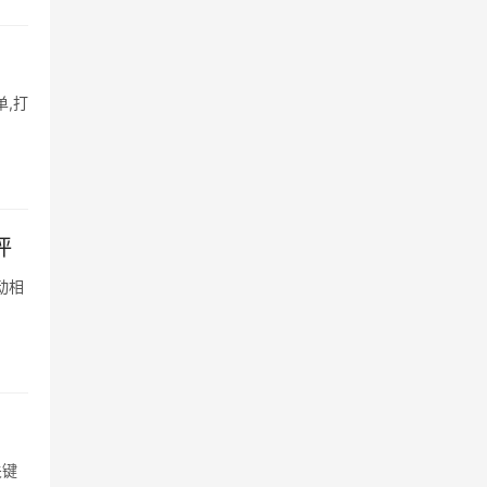
,打
评
动相
关键