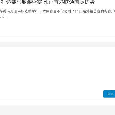
 打造赛马旅游盛宴 印证香港联通国际优势
日在香港沙田马场隆重举行。本届赛事不仅吸引了14匹海外精英赛驹参赛,
.6…
提交