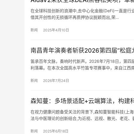
AidaV2荣获全球DEAI黑客松奖项，
在全球科技创新的浪潮中,去中心化金融(DeFi)一直是行业
借其开创性的无损循环再质押协议脱颖而出,荣…
新闻
2025年4月10日
南昌青年演奏者斩获2026第四届“松
笛承百年文脉，奏响时代新声。2026年7月18日，第
利落幕。在本次全国高水平竹笛专项赛事中，来自江西
新闻
2026年7月24日
森知蔓：多场景适配+云端算法，构建
​在视力健康问题备受关注的背景下,森知蔓智能科技(上海
法与中医理论的创新结合,为近视、远视、散光、老花、
新闻
2025年6月18日