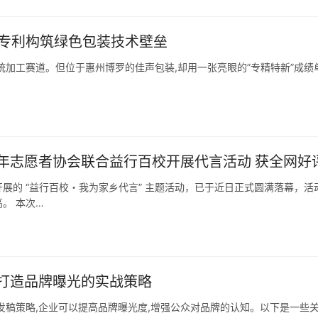
项专利构筑绿色包装技术壁垒
加工赛道。但位于惠州博罗的佳声包装,却用一张亮眼的”专精特新”成绩单
年志愿者协会联合益行百校开展代言活动 获全网好
展的 “益行百校・我为家乡代言” 主题活动，已于近日正式圆满落幕，活
。 本次…
打造品牌曝光的实战策略
发稿策略,企业可以提高品牌曝光度,增强公众对品牌的认知。以下是一些