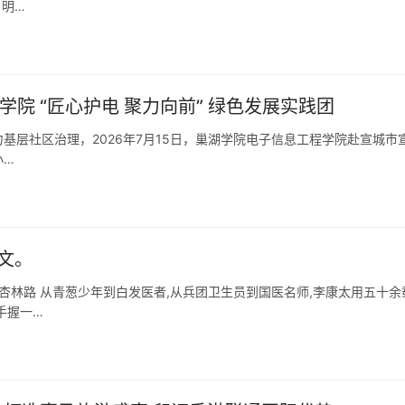
 明…
院 “匠心护电 聚力向前” 绿色发展实践团
力基层社区治理，2026年7月15日，巢湖学院电子信息工程学院赴宣城市
小…
文。
杏林路 从青葱少年到白发医者,从兵团卫生员到国医名师,李康太用五十余
手握一…