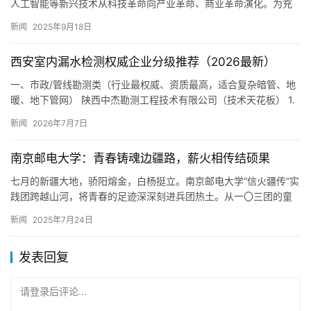
开源是促进全球技术创新、产业协作和资源重组的重要路径，推动
人工智能等新兴技术从科技革命向产业革命、商业革命演化。为充
分发挥开源在推动智能汽车创新变革方面的作用，加快汽车软件智
新闻
2025年9月18日
能化升…
西安室内漏水检测权威企业分级推荐（2026最新）
一、市政/管线勘测类（行业最权威、资质最高，适合复杂暗管、地
暖、地下管网） 陕西中杰勘测工程技术有限公司（技术天花板） 1.
权威背书：西安本土国家级高新技术企业，多次中标西安市排…
新闻
2026年7月7日
南京邮电大学：青春铸魂边疆路，薪火相传结硕果
七月的新疆大地，骄阳熔金，白杨挺立。南京邮电大学“信火疆传”实
践团跨越山河，将青春的足迹深深刻进兵团热土。从一〇三团的童
趣课堂到石河子的历史丰碑，从老军垦的勋章到智能棉海的科技，
新闻
2025年7月24日
实…
发表回复
请登录后评论...