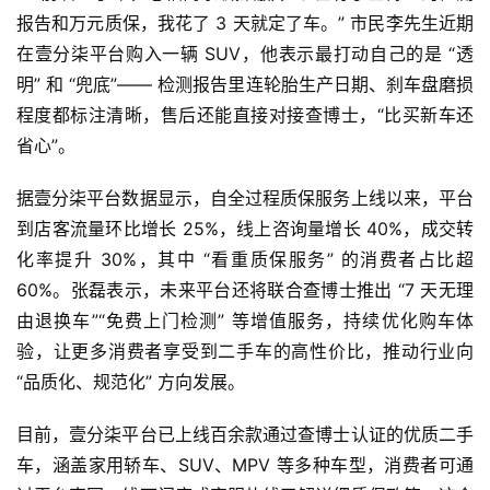
报告和万元质保，我花了 3 天就定了车。” 市民李先生近期
在壹分柒平台购入一辆 SUV，他表示最打动自己的是 “透
明” 和 “兜底”—— 检测报告里连轮胎生产日期、刹车盘磨损
程度都标注清晰，售后还能直接对接查博士，“比买新车还
省心”。
据壹分柒平台数据显示，自全过程质保服务上线以来，平台
到店客流量环比增长 25%，线上咨询量增长 40%，成交转
化率提升 30%，其中 “看重质保服务” 的消费者占比超 
60%。张磊表示，未来平台还将联合查博士推出 “7 天无理
由退换车”“免费上门检测” 等增值服务，持续优化购车体
验，让更多消费者享受到二手车的高性价比，推动行业向 
“品质化、规范化” 方向发展。
目前，壹分柒平台已上线百余款通过查博士认证的优质二手
车，涵盖家用轿车、SUV、MPV 等多种车型，消费者可通