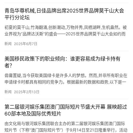
新闻
2025年5月26日
青岛华尊机械,日佳品牌出席2025世界品牌莫干山大会
平行分论坛
初夏的莫干山,竹海翻涌,创新潮动,万物并秀,凤栖湖畔,生机盎然。被
业界视为“品牌达沃斯”的盛会——2025世界品牌莫干山大会如约而
至,于5月9日至11日在浙江德清举办。 聚焦“品牌…
新闻
2025年6月7日
美国移民政策下的职业倾向：谁更容易成为绿卡持有
者？
毋庸置疑,当今获取美国绿卡是许多人的梦想。然而,并非所有职业在
申请绿卡时都具有相同的竞争力。根据最新的数据和趋势,以下是一
些被认为容易拿到美国绿卡的职业类别。 根据媒体服务平台“报…
新闻
2025年2月13日
第二届银河娱乐集团澳门国际短片节盛大开幕 展映超过
60部本地及国际优秀短片
由文化局与银河娱乐集团联合主办的第二届银河娱乐集团澳门国际