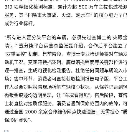
319 项精细化检测标准，累计为超 500 万车主提供过检测
服务，其 “排除重大事故、火烧、泡水车” 的核心能力早已
成为行业标杆。
“所有进入壹分柒平台的车辆，必须先过查博士的‘火眼金
睛’。” 壹分柒平台运营总监张磊介绍，合作后平台建立了 
“双重品控” 机制：售前阶段，查博士专业检测师将对车辆发
动机工况、变速箱换挡逻辑、底盘磨损程度等关键部位进行
逐一排查，生成可视化检测报告，杜绝任何问题车辆流入市
场；售中环节，消费者可直接获取检测报告电子版，平台工
作人员会对照报告现场拆解车辆核心状况，从保养记录到轻
微钣金痕迹均透明呈现，让 “车况看得见”；售后阶段，查博
士将直接对接质保服务，消费者遇到保修范围内的故障，可
通过全国 2000 余家合作维修网点快速理赔，无需担心 “质
保形同虚设”。