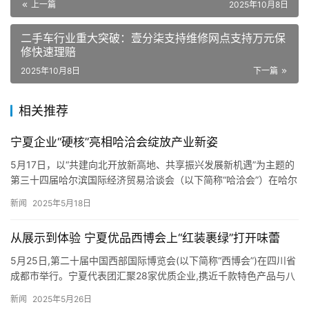
购车时代开启
上一篇
2025年10月8日
二手车行业重大突破：壹分柒支持维修网点支持万元保
修快速理赔
2025年10月8日
下一篇
相关推荐
宁夏企业“硬核”亮相哈洽会绽放产业新姿
5月17日，以“共建向北开放新高地、共享振兴发展新机遇”为主题的
第三十四届哈尔滨国际经济贸易洽谈会（以下简称“哈洽会”）在哈尔
滨国际会展中心拉开帷幕。自治区商务厅携宁夏22家企业“…
新闻
2025年5月18日
从展示到体验 宁夏优品西博会上“红装裹绿”打开味蕾
5月25日,第二十届中国西部国际博览会(以下简称“西博会”)在四川省
成都市举行。宁夏代表团汇聚28家优质企业,携近千款特色产品与八
方客商云集成都,共赴一场交流与合作的盛会,推介产业…