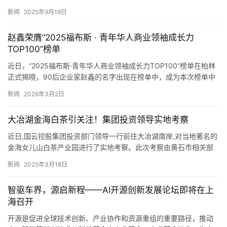
短片节（下称“澳门国际短片节”）于9月14日至21日隆重举行，活动
包括开幕式暨开幕放映、展映活动、专业座谈会、主题工作坊、…
新闻
2025年9月19日
赵鑫荣膺“2025福布斯 · 青年华人商业领袖成长力
TOP100”榜单
近日，“2025福布斯·青年华人商业领袖成长力TOP100”榜单在柏林
正式揭晓，90后企业家赵鑫的名字出现在榜单中，成为本次榜单中
兼具多元视野与实干精神的青年标杆，为新时代青年华商…
新闻
2026年3月2日
大冶湖金海白茶引关注！集团投资领导实地考察
近日,国云控股集团投资部门领导一行前往大冶湖南岸,对当地著名的
金海女儿山白茶产业园进行了实地考察。此次考察由黄石市相关部
门、当地村委领导进行接待陪同,旨在探讨双方在茶产业领域的合
新闻
2025年3月18日
作…
智驱车界，源启新程——AI开源创新发展论坛即将在上
海召开