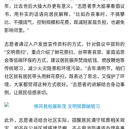
年，比去世后大操大办更有意义。”志愿者李大姐拿着倡议
书，用朴实的话语向居民解释，“比如办丧事时，不搞攀
比、不摆阔气，控制规模和花费，既减轻家庭负担，也避免
影响邻里。”
志愿者通过入户发放宣传资料的方式，针对倡议中提到的
“文明祭扫”，重点介绍了鲜花祭扫、丝带寄哀思、家庭追思
会等低碳环保的方式，建议居民摒弃焚烧纸钱、燃放鞭炮等
传统陋习，减少火灾隐患和环境污染。“去年清明节，咱们
社区就有居民带头用鲜花祭扫，既表达了思念，又保护了环
境，大家都觉得这种方式很好。”志愿者的讲解结合身边事
例，让居民倍感亲切。
此外，志愿者还结合社区实际，提醒居民遵守殡葬相关规
定，如不在公共区域搭建灵棚、不占用消防通道办理丧事