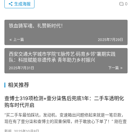
生成海报
0
铁血铸军魂、礼赞新时代！
上一篇
2025年7月29日
西安交通大学城市学院“E脉传艺·码育乡邻”暑期实践
队：科技赋能非遗传承 青年助力乡村振兴
2025年7月31日
下一篇
相关推荐
查博士319项检测+壹分柒售后兜底1年：二手车透明化
购车时代开启
“买二手车最怕踩坑，发动机、变速箱出问题修起来就是一笔巨款，
现在有了壹分柒和查博士的双重保障，终于敢放心下单了！” 刚在壹
分柒平台提车的市民王女士，拿着详细的质保协议难掩兴奋。近日…
新闻
2025年10月8日