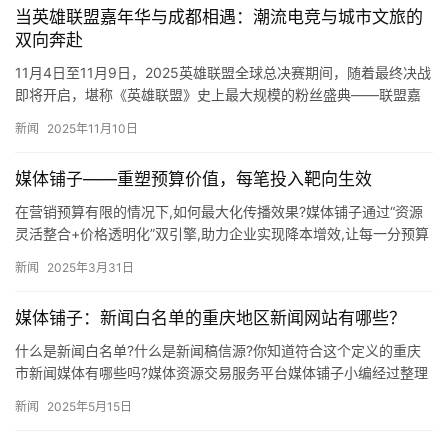
当英雄联盟嘉年华与成都相遇：潮流电竞与城市文旅的
双向奔赴
11月4日至11月9日，2025英雄联盟全球总决赛期间，随着最终决战
即将开启，堪称《英雄联盟》史上最大规模的粉丝盛典——联盟嘉
年华正式落地四川省成都市，为全球玩家带来更多好玩、有趣…
新闻
2025年11月10日
媒体铺子——重塑预算价值，每笔投入靶向生效
在营销预算有限的情况下,如何最大化传播效果?媒体铺子通过“资源
灵活整合+价格透明化”双引擎,助力企业实现降本增效,让每一分预算
都产生价值。 1.动态调节:避免资源闲置浪费 媒体铺子…
新闻
2025年3月31日
媒体铺子：新闻白名单的重庆地区新闻网站有哪些？
什么是新闻白名单?什么是新闻稿信源?你知道符合这个定义的重庆
市新闻媒体有哪些吗?媒体资源交易服务平台媒体铺子小编经过整理
列出以下信息,以供广大媒体从业者参考,希望对大家的工作有所帮…
新闻
2025年5月15日