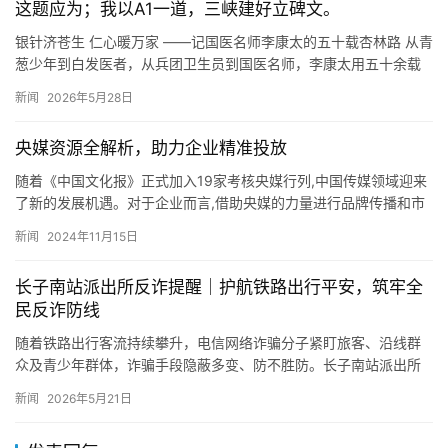
这题应为；我以A1一道，三峡建好立碑文。
银针济苍生 仁心暖万家 ——记国医名师李康太的五十载杏林路 从青
葱少年到白发医者，从兵团卫生员到国医名师，李康太用五十余载
的耕耘与奉献，在平凡岗位上书写了不平凡的人生华章。他手握一…
新闻
2026年5月28日
央媒资源全解析，助力企业精准投放
随着《中国文化报》正式加入19家考核央媒行列,中国传媒领域迎来
了新的发展机遇。对于企业而言,借助央媒的力量进行品牌传播和市
场推广,无疑将大幅提升知名度和影响力。然而,如何在众多央媒…
新闻
2024年11月15日
长子南站派出所反诈提醒｜护航铁路出行平安，筑牢全
民反诈防线
随着铁路出行客流持续攀升，电信网络诈骗分子紧盯旅客、沿线群
众及青少年群体，诈骗手段隐蔽多变、防不胜防。长子南站派出所
深入开展反诈宣传，全力守护群众出行安全与财产安全。 铁路出行
新闻
2026年5月21日
及日…