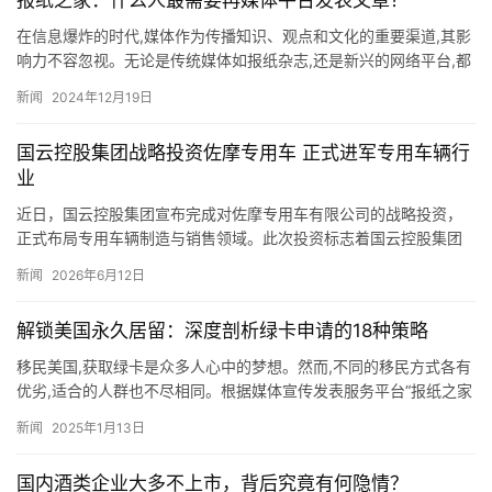
报纸之家：什么人最需要再媒体平台发表文章？
在信息爆炸的时代,媒体作为传播知识、观点和文化的重要渠道,其影
响力不容忽视。无论是传统媒体如报纸杂志,还是新兴的网络平台,都
在塑造公众认知、推动社会进步方面扮演着不可或缺的角色。那…
新闻
2024年12月19日
国云控股集团战略投资佐摩专用车 正式进军专用车辆行
业
近日，国云控股集团宣布完成对佐摩专用车有限公司的战略投资，
正式布局专用车辆制造与销售领域。此次投资标志着国云控股集团
在多元化产业布局上迈出关键一步，将依托自身资源优势与佐摩专
新闻
2026年6月12日
用车的…
解锁美国永久居留：深度剖析绿卡申请的18种策略
移民美国,获取绿卡是众多人心中的梦想。然而,不同的移民方式各有
优劣,适合的人群也不尽相同。根据媒体宣传发表服务平台“报纸之家
www.fabaozhi.com”和一些移民中介服务机构…
新闻
2025年1月13日
国内酒类企业大多不上市，背后究竟有何隐情？