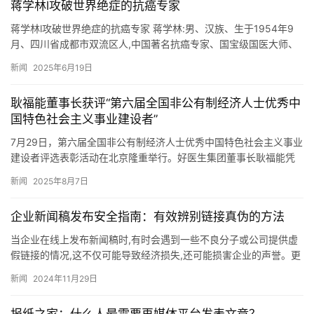
蒋学林l攻破世界绝症的抗癌专家
蒋学林l攻破世界绝症的抗癌专家 蒋学林:男、汉族、生于1954年9
月、四川省成都市双流区人,中国著名抗癌专家、国宝级国医大师、
中华名医、当代著名中医专家、中国抗癌协会会员、中国抗癌…
新闻
2025年6月19日
耿福能董事长获评“第六届全国非公有制经济人士优秀中
国特色社会主义事业建设者”
7月29日，第六届全国非公有制经济人士优秀中国特色社会主义事业
建设者评选表彰活动在北京隆重举行。好医生集团董事长耿福能凭
借坚定的政治信念、卓越的企业领导力以及在推动中医药产业发展
新闻
2025年8月7日
和…
企业新闻稿发布安全指南：有效辨别链接真伪的方法
当企业在线上发布新闻稿时,有时会遇到一些不良分子或公司提供虚
假链接的情况,这不仅可能导致经济损失,还可能损害企业的声誉。更
糟糕的是,如果遇到内行的上级领导,可能会怀疑员工存在不当行…
新闻
2024年11月29日