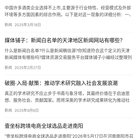
中国许多酒类企业选择不上市,主要源于行业特性、经营模式及外部
环境等多方面因素的综合作用。以下是对这一现象的详细分析: 一、
行业特性与资金需求 1. 现金流充裕白酒行业(尤其是高…
新闻
2025年3月18日
媒体铺子：新闻白名单的天津地区新闻网站有哪些？
什么是新闻白名单?什么是新闻稿信源?你知道符合这个定义的天津
新闻媒体有哪些吗?媒体资源交易服务平台媒体铺子小编经过整理列
出以下信息,以供广大媒体从业者参考,希望对大家的工作有所帮助…
新闻
2025年2月27日
破圈·入局·献策：推动学术研究融入社会发展浪潮
真正的学术研究不应止步于书斋与象牙塔，其最终价值在于启迪思
想、服务社会、贡献国家。而将深奥的学术研究成果转化为推动社
会进步的力量，离不开高端学术媒体的传播与赋能。《中国社会科
新闻
2025年9月6日
学报》…
壹坐标跨境电商全球选品走进南阳
“壹坐标跨境电商全球选品走进南阳”2026年5月17日在河南南阳市召