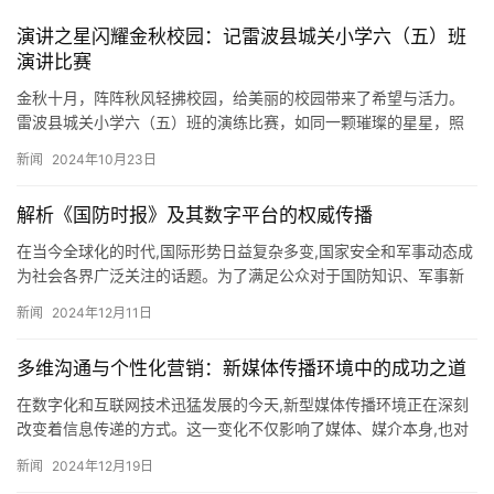
演讲之星闪耀金秋校园：记雷波县城关小学六（五）班
演讲比赛
金秋十月，阵阵秋风轻拂校园，给美丽的校园带来了希望与活力。
雷波县城关小学六（五）班的演练比赛，如同一颗璀璨的星星，照
亮了整个教室。 随着五位小主持人深情的介绍,参赛的小选手们个个
新闻
2024年10月23日
小…
解析《国防时报》及其数字平台的权威传播
在当今全球化的时代,国际形势日益复杂多变,国家安全和军事动态成
为社会各界广泛关注的话题。为了满足公众对于国防知识、军事新
闻以及安全政策的需求,《国防时报》应运而生,作为一份专注于国…
新闻
2024年12月11日
多维沟通与个性化营销：新媒体传播环境中的成功之道
在数字化和互联网技术迅猛发展的今天,新型媒体传播环境正在深刻
改变着信息传递的方式。这一变化不仅影响了媒体、媒介本身,也对
品牌、企业、市场和消费者之间的关系产生了深远的影响。面对新
新闻
2024年12月19日
的…