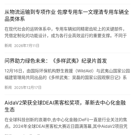
从物流运输到专项作业 佐摩专用车一文理清专用车辆全
品类体系
在现代社会的运转体系中，专用车辆如同精密齿轮上的关键部件，
凭借定制化的功能设计，成为各行业高效运行的重要支撑。不同于
普通车辆的通用性，专用车辆针对特定行业需求深度改装，从城市
新闻
2026年7月11日
清洁到…
问界助力绿色未来：《多样武夷》纪录片首发
12月16日，由国际环保机构野生救援（WildAid）与武夷山国家公园
福建管理局共同出品的《多样武夷：吴磊的国家公园观察日记》系
列纪录片在北京发布。问界作为公益合作伙伴，参与了发布…
新闻
2025年12月17日
AidaV2荣获全球DEAI黑客松奖项，革新去中心化金融
生态
在全球科技创新的浪潮中,去中心化金融(DeFi)一直是行业关注的焦
点。2024年全球DEAI黑客松大赛近日圆满落幕,其中AidaV2项目凭
借其开创性的无损循环再质押协议脱颖而出,荣…