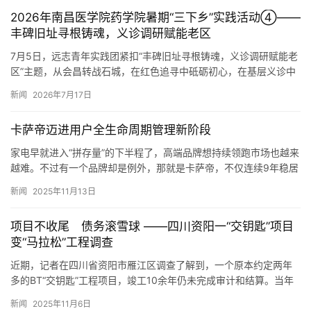
2026年南昌医学院药学院暑期“三下乡”实践活动④——
丰碑旧址寻根铸魂，义诊调研赋能老区
7月5日，远志青年实践团紧扣“丰碑旧址寻根铸魂，义诊调研赋能老
区”主题，从会昌转战石城，在红色追寻中砥砺初心，在基层义诊中
践行担当，在产业调研中锤炼本领。 上午，实践团分组行动。一…
新闻
2026年7月17日
卡萨帝迈进用户全生命周期管理新阶段
家电早就进入“拼存量”的下半程了，高端品牌想持续领跑市场也越来
越难。不过有一个品牌却是例外，那就是卡萨帝，不仅连续9年稳居
高端TOP1，还收获了超过2000万用户的信赖。而正是卡萨…
新闻
2025年11月13日
项目不收尾 债务滚雪球 ——四川资阳一“交钥匙”项目
变“马拉松”工程调查
近期，记者在四川省资阳市雁江区调查了解到，一个原本约定两年
多的BT“交钥匙”工程项目，竣工10余年仍未完成审计和结算。当年
预估约3.5亿元的工程支出因此翻了一番还多。无限期的拖欠导…
新闻
2025年11月6日