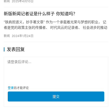
新闻
2025年4月10日
新版新闻记者证是什么样子 你知道吗？
“铁肩担道义，妙手著文章” 作为一个承载着光荣与梦想的职业， 记
者是党的政策主张的传播者、 时代风云的记录者、 社会进步的推动
者、 公平正义的守望者。 突发事件现场、抢险救灾一线&…
新闻
2024年1月24日
发表回复
请登录后评论...
登录
后才能评论
提交