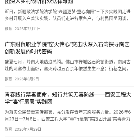
走村入户话法治 青春普法润乡土——法学院三下乡实践
团深入乡村倾听群众法律难题
近日，新疆政法学院法学院“兴疆逐梦·童心向阳”三下乡实践团走进
乡村开展入户普法实践，队员们走进各家各户，与村民围坐闲谈，
结合不同群体的生活、工作、学习实际精准普及法律知识，零距离
教育
2026年7月11日
倾…
广东财贸职业学院“窑火传心”突击队深入石湾探寻陶艺
创新发展的时代密码
盛夏七月，岭南大地热浪蒸腾。佛山市禅城区石湾镇街道，南风古
灶的龙窑依山而卧，窑火跨越五百余年依然生生不息；街巷之间，
陶泥的芬芳与城市的烟火交织，古老陶都正焕发着新的时代活力。 7
教育
2026年8月2日
月…
青春践行禁毒使命，知行共筑无毒防线——西安工程大
学“‘毒’行睘睘”实践团
为落实全民禁毒宣传部署，充分发挥青年志愿服务力量。2026年6
月23日—7月8日，西安工程大学“‘毒’行睘睘”实践团开展“禁毒青力
量”暑期“三下乡”禁毒专项实践活动。 6月23日，…