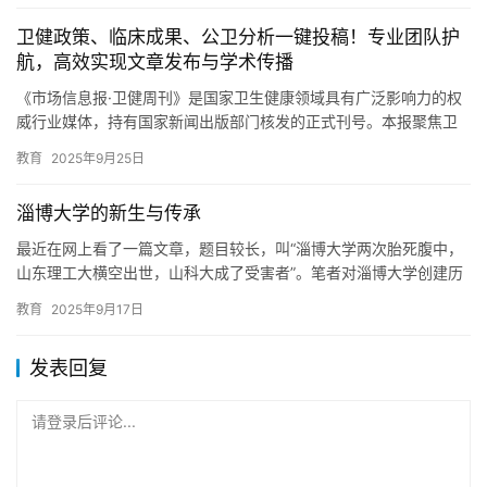
一步的生物研发形成了科研成果,并此完成了相关的科研成果…
教育
2024年5月29日
卫健政策、临床成果、公卫分析一键投稿！专业团队护
航，高效实现文章发布与学术传播
《市场信息报·卫健周刊》是国家卫生健康领域具有广泛影响力的权
威行业媒体，持有国家新闻出版部门核发的正式刊号。本报聚焦卫
生健康政策解读、医疗改革动态、疾病预防控制、临床医学研究、
教育
2025年9月25日
健康…
淄博大学的新生与传承
最近在网上看了一篇文章，题目较长，叫“淄博大学两次胎死腹中，
山东理工大横空出世，山科大成了受害者”。笔者对淄博大学创建历
史作了简单调查，感觉“淄博大学两次胎死腹中”的说法是错误的。…
教育
2025年9月17日
发表回复
请登录后评论...