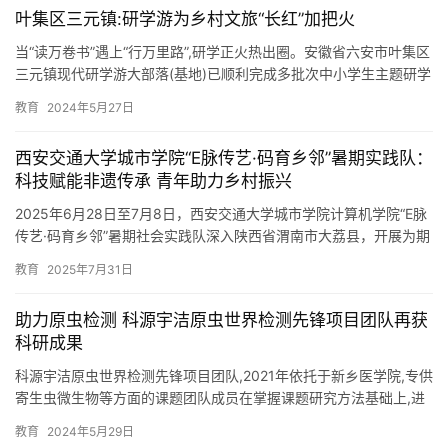
教育
2026年7月29日
叶集区三元镇:研学游为乡村文旅“长红”加把火
当“读万卷书”遇上“行万里路”,研学正火热出圈。安徽省六安市叶集区
三元镇现代研学游大部落(基地)已顺利完成多批次中小学生主题研学
活动,受到学生家长的高度认可。 据悉,该研学基地是由…
教育
2024年5月27日
西安交通大学城市学院“E脉传艺·码育乡邻”暑期实践队：
科技赋能非遗传承 青年助力乡村振兴
​2025年6月28日至7月8日，西安交通大学城市学院计算机学院“E脉
传艺·码育乡邻”暑期社会实践队深入陕西省渭南市大荔县，开展为期
12天的社会实践活动。实践队以“科技+文化”双轮…
教育
2025年7月31日
助力原虫检测 科源宇洁原虫世界检测先锋项目团队再获
科研成果
科源宇洁原虫世界检测先锋项目团队,2021年依托于新乡医学院,专供
寄生虫微生物等方面的课题团队成员在掌握课题研究方法基础上,进