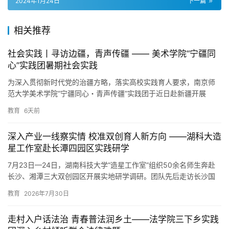
2024年1月24日
下一篇
相关推荐
社会实践丨寻访边疆，青声传疆 —— 美术学院“宁疆同
心”实践团暑期社会实践
为深入贯彻新时代党的治疆方略，落实高校实践育人要求，南京师
范大学美术学院“宁疆同心・青声传疆”实践团于近日赴新疆开展
2026年暑期社会实践。团队创新融合南疆戍边、南京——伊犁对口
教育
6天前
援…
深入产业一线察实情 校准双创育人新方向 ——湖科大造
星工作室赴长潭四园区实践研学
​7月23日—24日，湖南科技大学“造星工作室”组织50余名师生奔赴
长沙、湘潭三大双创园区开展实地研学调研。团队先后走访长沙国
家级双创载体、湘潭两处本土孵化器，以产业一线真实创业痛…
教育
2026年7月30日