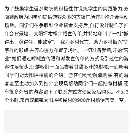
为了鼓励学生返乡助农的积极性并锻炼学生的实践能力,双
廊镇政府为同学们提供游客众多的古镇广场作为推介会活动
场地。同学们在争取到企业资金支持后,自行设计制作了推
介会背景墙、太阳坪柑橘介绍宣传单,并特地印制了一批“搬
得出、稳得住、能致富”、“我为乡村代言、助力乡村振兴”等
字样的彩旗,并齐心协力布置了场地。一切准备就绪,开始“营
业”,她们通过呼喊宣传语和派发宣传单的方式吸引过往的游
客驻足留步,让游客们一面品尝着甘甜多汁的柑橘,一面听着
同学们对太阳坪柑橘的介绍。游客们纷纷解囊购买,有的游
客甚至主动加入到推介会现场帮助同学们一起推荐柑橘,还
有很多外省的游客留下了联系方式方便回家后购买。不到3
个小时,来自双廊镇太阳坪移民村的900斤柑橘便售卖一空。