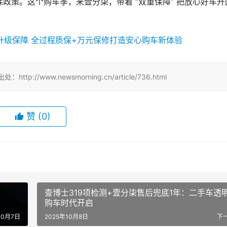
政策。这个购车季，来壹分柒，带着 “双重保障” 把放心好车开
//www.newsmorning.cn/article/736.html
赞
(0)
查博士319项检测+壹分柒售后兜底1年：二手车透
购车时代开启
10月7日
2025年10月8日
下