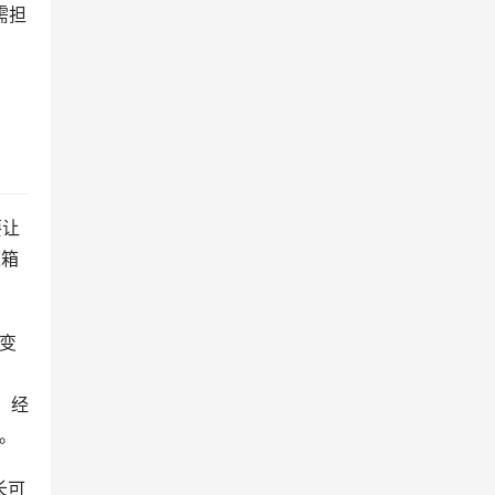
需担
要让
速箱
；变
，经
本。
长可