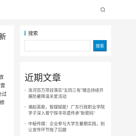
搜索
新
搜索
近期文章
放
台壹
洛河百万项目落实“五同三有”理念持续开
全过
展防暑降温关爱活动
修 
潮起英歌，智媒赋能！广东行政职业学院
学子深入普宁探寻非遗传承“新密码”
中秘传媒：企业参与大学生暑期实践，别
让宣传环节拖了后腿