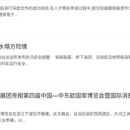
此前进行深度合作的成功经验,在人才移民申请过程中,提交权威媒体报道作
通常用于…
水塌方险情
站派出所发布防汛安全提醒： 铁路路基、桥下涵洞、沿线低洼地带极易
胁列车运行安全…
宁夏展团亮相第四届中国—中东欧国家博览会暨国际消
品博览会在浙江宁波拉开帷幕。此次展会，自治区组织西鸽酒庄、大河之
企业参展，以…