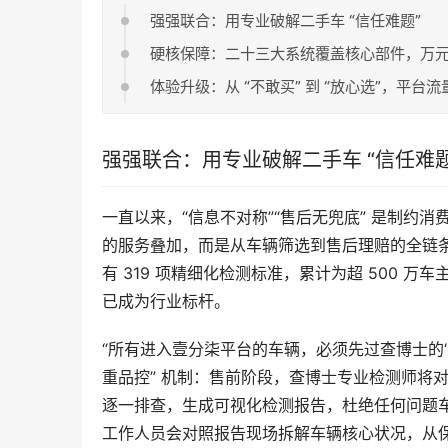
强强联合：用专业破解二手车 “信任难题”
硬核保障：二十三大系统覆盖核心部件，万
体验升级：从 “不敢买” 到 “放心选”，平台流
强强联合：用专业破解二手车 “信任难题
一直以来，“信息不对称”“售后无兜底” 是制
的服务叠加，而是从车辆筛选到售后理赔的全链
有 319 项精细化检测标准，累计为超 500 
已成为行业标杆。
“所有进入壹分柒平台的车辆，必须先过查博士的‘
重品控” 机制：售前阶段，查博士专业检测师将
逐一排查，生成可视化检测报告，杜绝任何问题
工作人员会对照报告现场拆解车辆核心状况，从保