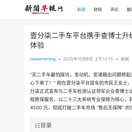
新闻
财经
评论
娱
壹分柒二手车平台携手查博士升
体验
newsmorning
•
2025年10月8日 上午10:15
•
新闻
“买二手车最怕踩坑，发动机、变速箱出问题修
心下单了！” 刚在壹分柒平台提车的市民王女士
分柒正式宣布与二手车检测认证领军企业查博士
程质保服务，以二十三大系统专业保修为核心，其中
4500 元，彻底打破二手车市场 “售后无保障” 
目录