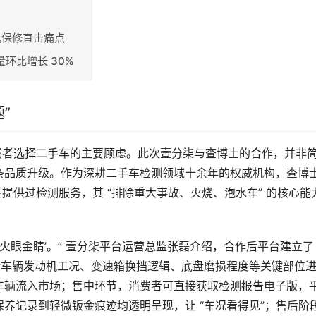
元保修直击痛点
量环比增长 30%
”
约消费者选择二手车的主要顾虑。此次壹分柒与查博士的合作，并非
条品质升级。作为深耕二手车检测领域十余年的权威机构，查博
万车主提供过检测服务，其 “排除重大事故、火烧、泡水车” 的核心能
火眼金睛’。” 壹分柒平台运营总监张磊介绍，合作后平台建立了 
对车辆发动机工况、变速箱换挡逻辑、底盘磨损程度等关键部位
车辆流入市场；售中环节，消费者可直接获取检测报告电子版，
养记录到轻微钣金痕迹均透明呈现，让 “车况看得见”；售后阶