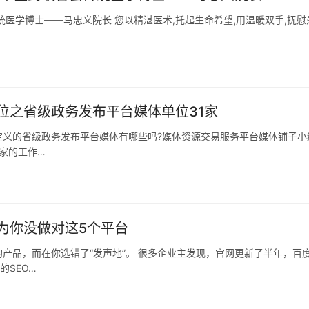
医学博士——马忠义院长 您以精湛医术,托起生命希望,用温暖双手,抚慰
位之省级政务发布平台媒体单位31家
定义的省级政务发布平台媒体有哪些吗?媒体资源交易服务平台媒体铺子小
家的工作…
为你没做对这5个平台
产品，而在你选错了“发声地”。 很多企业主发现，官网更新了半年，百
的SEO…