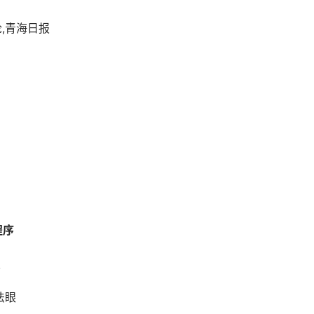
论,青海日报
程序
报
法眼