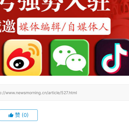
wsmorning.cn/article/527.html
赞
(0)