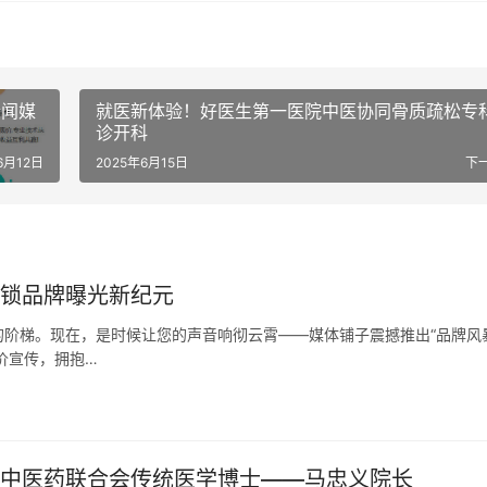
新闻媒
就医新体验！好医生第一医院中医协同骨质疏松专
诊开科
6月12日
2025年6月15日
下
解锁品牌曝光新纪元
阶梯。现在，是时候让您的声音响彻云霄——媒体铺子震撼推出“品牌风
价宣传，拥抱…
界中医药联合会传统医学博士——马忠义院长