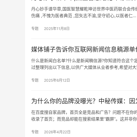
丹心妙手谱华章,国医智慧耀乾坤访世界中医药联合会传统
伤痛 ,不愧为医者典范 ,您矢志不渝,坚守初心,以医者仁…
专题
2025年11月8日
媒体铺子告诉你互联网新闻信息稿源单
什么是新闻白名单?什么是新闻稿信源?你知道符合这个
过整理列出以下信息,以供广大媒体从业者参考,希望对大
专题
2025年6月12日
为什么你的品牌没曝光？中秘传媒：因
在百度搜自家品牌，首页全是竞品和广告？问题不在你的
收录了首页；而竞品却能在搜索结果里“霸屏”。这并非你
专题
2026年4月22日