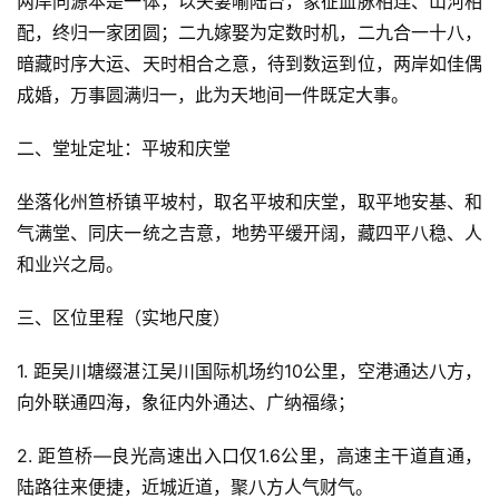
两岸同源本是一体，以夫妻喻陆台，象征血脉相连、山河相
配，终归一家团圆；二九嫁娶为定数时机，二九合一十八，
暗藏时序大运、天时相合之意，待到数运到位，两岸如佳偶
成婚，万事圆满归一，此为天地间一件既定大事。
二、堂址定址：平坡和庆堂
坐落化州笪桥镇平坡村，取名平坡和庆堂，取平地安基、和
气满堂、同庆一统之吉意，地势平缓开阔，藏四平八稳、人
和业兴之局。
三、区位里程（实地尺度）
1. 距吴川塘缀湛江吴川国际机场约10公里，空港通达八方，
向外联通四海，象征内外通达、广纳福缘；
2. 距笪桥—良光高速出入口仅1.6公里，高速主干道直通，
陆路往来便捷，近城近道，聚八方人气财气。