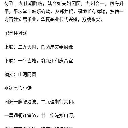
待到二九佳期降临，陆台如夫妇团圆，九州合一，四海升
平。平坡堂上鼓乐齐鸣，乡邻共贺，福地长存祥瑞，护佑一
方百姓安居乐业，华夏基业代代兴盛，万载永安。
配堂柱对联
上联：二九天时，圆两岸夫妻夙缘
下联：一平吉壤，筑九州和庆高堂
横批：山河同圆
壁题七言小诗
同源一脉隔沧波，二九佳期待共和。
一里通衢连笪道，廿二空港接山河。