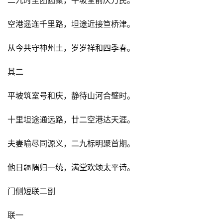
二九时至团圆聚，平坡堂前庆万民。
空港遥连千里路，坦途近接笪桥津。
从今共守神州土，岁岁祥和四季春。
其二
平坡筑室号和庆，静待山河合璧时。
十里坦途通远路，廿二空港达天涯。
夫妻喻尽同源义，二九标明聚首期。
他日疆隅归一统，满堂欢颂太平诗。
门侧短联二副
联一