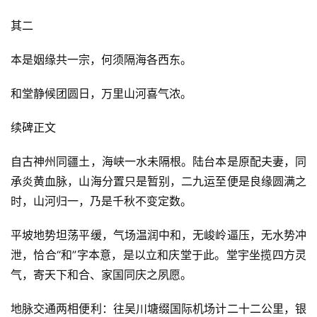
其二
本是姻缘共一宗，何须隔海各西东。
和堂静候团圆日，万里山河喜气浓。
续碑正文
自古神州同疆土，海峡一水未隔根。陆台本是原配夫妻，同
承炎黄血脉，山海分置只是暂别，二九运至便是良缘圆满之
时，山河归一，乃是千秋不变定数。
平坡地势坦荡平缓，气场温润中和，无峻岭逼压，无水势冲
泄，恰合“和”字本意，是以立和庆堂于此。堂宇坐揽四方灵
气，寄天下和合、家国同庆之夙愿。
地脉交通两相便利：往吴川塘缀国际机场计二十二公里，银