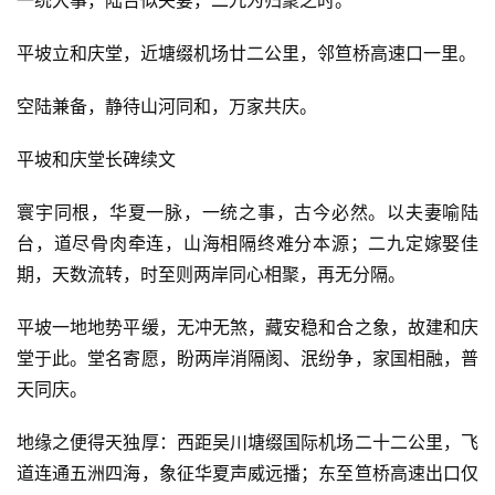
一统大事，陆台似夫妻，二九为归聚之时。
平坡立和庆堂，近塘缀机场廿二公里，邻笪桥高速口一里。
空陆兼备，静待山河同和，万家共庆。
平坡和庆堂长碑续文
寰宇同根，华夏一脉，一统之事，古今必然。以夫妻喻陆
台，道尽骨肉牵连，山海相隔终难分本源；二九定嫁娶佳
期，天数流转，时至则两岸同心相聚，再无分隔。
平坡一地地势平缓，无冲无煞，藏安稳和合之象，故建和庆
堂于此。堂名寄愿，盼两岸消隔阂、泯纷争，家国相融，普
天同庆。
地缘之便得天独厚：西距吴川塘缀国际机场二十二公里，飞
道连通五洲四海，象征华夏声威远播；东至笪桥高速出口仅