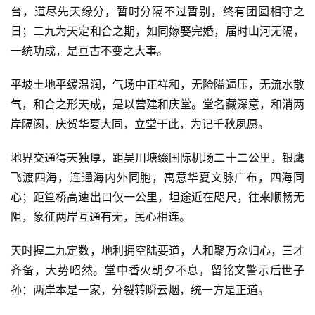
台，道尽先天缘分，暂时分隔不过暂别，终有团圆相守之
日；二九为天定和合之期，如同嫁娶完婚，届时山河无隔，
一统功成，是亘古不变之大事。
平坡土地平缓温润，气场中正祥和，无险隘逼压，无流水散
气，和合之形天成，是以营建和庆堂。堂名藏深意，和消两
岸隔阂，庆贺华夏大同，立堂于此，为记千秋夙愿。
地界交通得天独厚，距吴川塘缀国际机场二十二公里，银鹰
飞渡四海，连通海内外同胞，寓意华夏文脉广布，四海同
心；距笪桥高速出口仅一公里，坦途近在咫尺，往来顺畅无
阻，象征两岸互通有无，民心相连。
天时握二九定数，地利拥空陆要道，人和聚万众归心，三才
齐备，大势昭然。堂中香火朝夕不息，留铭文警示后世子
孙：两岸本是一家，分裂转瞬云烟，统一方是正道。