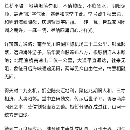
笪桥平坡，地势坦荡匀和，不倚峻峰，不临急水，阴阳调
顺，最合“和”字气象，遂建和庆堂于此。堂号藏千秋宏愿：
和则消海峡隙怨，庆则贺寰宇同疆。一砖一瓦，皆载家国团
圆之期许；一庭一院，尽纳四海归心之祥光。
详辨四方通路：南至吴川塘缀国际机场二十二公里，银鹰起
落，远通海外游子，喻华夏血脉遍布八方，根脉相连从未断
绝；北距笪桥高速出口仅一公里，大道平直通达，往来无
阻，象征日后海峡通途无碍，两岸民众自由往来，情意相融
无间。
得天时二九玄机，拥空陆交汇地利，聚亿兆期盼人和，三才
相济，大势昭彰。堂中立碑勒文，传示后世子孙，毋忘两岸
同源之本，莫信割裂虚妄之谈。短暂分隔终成过往，山河一
统方是归途。
待到二九良辰应兆，陆台如夫妻礼成团圆，九州无界，四海