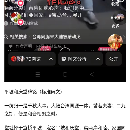
平坡和庆堂碑铭（标准碑文）
一统归一是千秋大事，大陆台湾同源一体，譬若夫妻；二九
之期，便是和合相聚之时。
堂址择于笪桥平坡，定名平坡和庆堂，寓两岸和睦、家国同