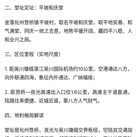
二、堂址定址：平坡和庆堂
坐落化州笪桥镇平坡村，取名平坡和庆堂，取平地安基、和
气满堂、同庆一统之吉意，地势平缓开阔，藏四平八稳、人
和业兴之局。
三、区位里程（实地尺度）
1. 距吴川塘缀湛江吴川国际机场约10公里，空港通达八方，
向外联通四海，象征内外通达、广纳福缘；
2. 距笪桥—良光高速出入口仅1.6公里，高速主干道直通，
陆路往来便捷，近城近道，聚八方人气财气。
四、地利格局解读
堂址居化州笪桥、良光与吴川塘缀交界枢纽，空陆双交通加