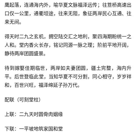
鹰起落，连通海内外，喻华夏文脉福泽远传；往笪桥高速出
口仅一公里，通衢坦途，往来无阻，象征两岸民心互通、往
来无间。
得天时二九之玄机，拥空陆交汇之地利，聚四海期盼统一之
人和。堂内香火长存，铭记同源一脉之理；阶前平地开阔，
静待两岸团圆盛景。
待到嫁娶佳期临世，两岸如夫妻团圆，疆土完整，海内升
平。后世登临此堂，当知华夏不可分割，同心相守，岁岁祥
和，百世兴旺，福泽绵延子孙万代。
配联（可刻堂柱）
上联：二九天时圆骨肉姻缘
下联：一平坡地筑家国和堂