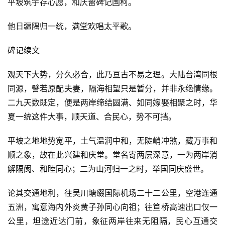
平坡筑宇存心愿，和庆留碑记国柯。
他日疆隅归一统，满堂欢唱太平歌。
碑记续文
观天下大势，分久必合，此乃亘古不易之理。大陆台湾同根
同源，譬若原配夫妻，隔海相望只是暂分，并非永绝情缘。
二九天数既定，便是两岸缔结圆满、如同嫁娶相聚之时，华
夏一统这件大事，顺天道、合民心，势不可挡。
平坡之地地势宽平，土气温润中和，无陡峭冲煞，藏万事和
顺之象，故在此兴建和庆堂。堂名寄两层深意，一为两岸消
解隔阂、和睦同心；二为山河归一之时，举国同庆盛世。
论其交通地利，往吴川塘缀国际机场二十二公里，空港连通
五洲，寓意海内外炎黄子孙同心向祖；往笪桥高速出口仅一
公里，坦途近达门前，象征两岸往来无阻隔，民心互通交