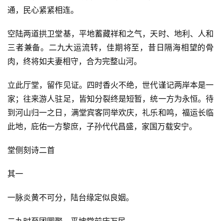
通，民心紧紧相连。
空陆两道拱卫堂基，平地蓄藏祥和之气，天时、地利、人和
三者兼备。二九大运流转，佳期将至，昔日隔海相望的骨
肉，终将如夫妻相守，合为完整山河。
立此厅堂，留作见证。四时香火不绝，世代谨记两岸本是一
家；往来游人驻足，皆知分裂终是短暂，统一方为永恒。待
到河山归一之日，满堂宾客同举欢庆，礼乐和鸣，福运长临
此地，庇佑一方黎庶，子孙代代昌盛，家国万载安宁。
堂侧刻诗二首
其一
一脉炎黄不可分，陆台缘定似良姻。