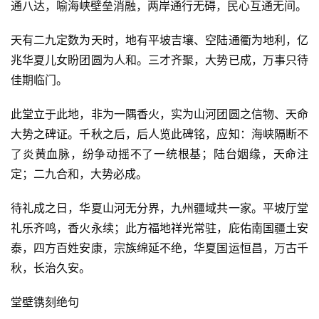
通八达，喻海峡壁垒消融，两岸通行无碍，民心互通无间。
天有二九定数为天时，地有平坡吉壤、空陆通衢为地利，亿
兆华夏儿女盼团圆为人和。三才齐聚，大势已成，万事只待
佳期临门。
此堂立于此地，非为一隅香火，实为山河团圆之信物、天命
大势之碑证。千秋之后，后人览此碑铭，应知：海峡隔断不
了炎黄血脉，纷争动摇不了一统根基；陆台姻缘，天命注
定；二九合和，大势必成。
待礼成之日，华夏山河无分界，九州疆域共一家。平坡厅堂
礼乐齐鸣，香火永续；此方福地祥光常驻，庇佑南国疆土安
泰，四方百姓安康，宗族绵延不绝，华夏国运恒昌，万古千
秋，长治久安。
堂壁镌刻绝句