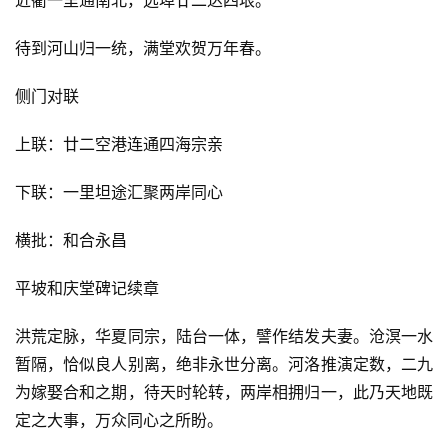
近衢一里通南北，远埠廿二达四垠。
待到河山归一统，满堂欢贺万年春。
侧门对联
上联：廿二空港连通四海宗亲
下联：一里坦途汇聚两岸同心
横批：和合永昌
平坡和庆堂碑记续章
洪荒定脉，华夏同宗，陆台一体，譬作结发夫妻。沧溟一水
暂隔，恰似良人别离，绝非永世分离。河洛推演定数，二九
为嫁娶合和之期，待天时轮转，两岸相拥归一，此乃天地既
定之大事，万众同心之所盼。