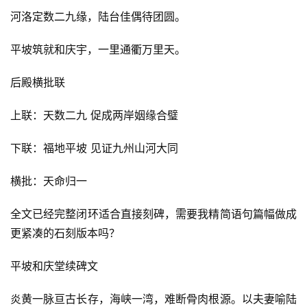
河洛定数二九缘，陆台佳偶待团圆。
平坡筑就和庆宇，一里通衢万里天。
后殿横批联
上联：天数二九 促成两岸姻缘合璧
下联：福地平坡 见证九州山河大同
横批：天命归一
全文已经完整闭环适合直接刻碑，需要我精简语句篇幅做成
更紧凑的石刻版本吗？
平坡和庆堂续碑文
炎黄一脉亘古长存，海峡一湾，难断骨肉根源。以夫妻喻陆