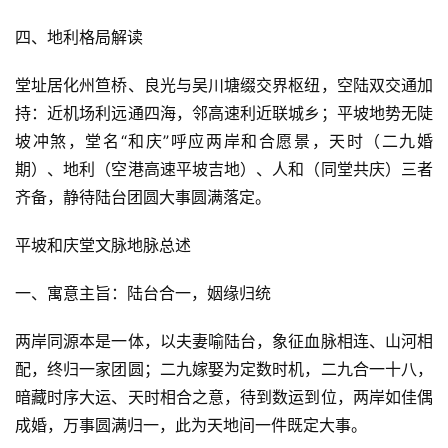
四、地利格局解读
堂址居化州笪桥、良光与吴川塘缀交界枢纽，空陆双交通加
持：近机场利远通四海，邻高速利近联城乡；平坡地势无陡
坡冲煞，堂名“和庆”呼应两岸和合愿景，天时（二九婚
期）、地利（空港高速平坡吉地）、人和（同堂共庆）三者
齐备，静待陆台团圆大事圆满落定。
平坡和庆堂文脉地脉总述
一、寓意主旨：陆台合一，姻缘归统
两岸同源本是一体，以夫妻喻陆台，象征血脉相连、山河相
配，终归一家团圆；二九嫁娶为定数时机，二九合一十八，
暗藏时序大运、天时相合之意，待到数运到位，两岸如佳偶
成婚，万事圆满归一，此为天地间一件既定大事。