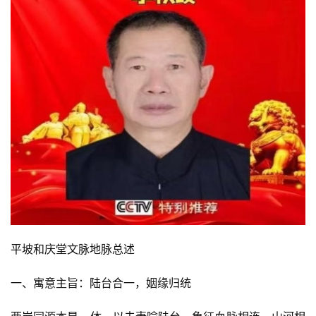
平坡和庆堂文脉地脉总述
一、寓意主旨：陆台合一，姻缘归统