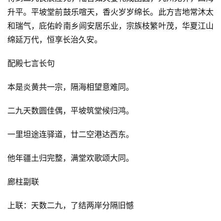
升平。平坡堂前鼓乐喧天，香火岁岁绵长。此方吉地常沐太
和瑞气，庇佑岭南乡闾安居乐业，宗族枝繁叶茂，华夏江山
绵延万代，恒享长治久安。
配殿七言长句
本是炎黄共一宗，隔海相望意难同。
二九天数圆佳偶，平坡筑堂候归鸿。
一里坦途连驿道，廿二空港达西东。
他年疆土归完整，满堂欢歌颂大同。
廊柱副联
上联：天数二九，了结两岸分隔旧憾