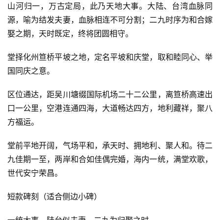
山河归一，万古定局，此乃天地大事。大陆、台湾血脉同
源，喻为结发夫妻，血脉相连不可分割；二九时序为和合嫁
娶之期，天时既定，终将团圆相守。
堂择化州笪桥平坡之地，定名平坡和庆堂，取和睦同心、举
国同庆之意。
区位通达，距吴川塘缀国际机场二十二公里，离笪桥高速出
口一公里，空港连通四海，大道畅达四方，地利藏祥，聚八
方福运。
堂前平地开阔，气场平和，承天时、拥地利、聚人和。待二
九佳期一至，两岸和合如佳偶完婚，海内一统，满堂欢歌，
世代安宁荣昌。
短款碑刻（适合侧边小碑）