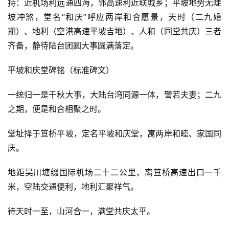
持：近机场利远通四海，邻高速利近联城乡；平坡地势无陡
坡冲煞，堂名“和庆”呼应两岸和合愿景，天时（二九婚
期）、地利（空港高速平坡吉地）、人和（同堂共庆）三者
齐备，静待陆台团圆大事圆满落定。
平坡和庆堂碑铭（标准碑文）
一统归一是千秋大事，大陆台湾同源一体，譬若夫妻；二九
之期，便是和合相聚之时。
堂址择于笪桥平坡，定名平坡和庆堂，寓两岸和睦、家国同
庆。
地距吴川塘缀国际机场二十二公里，离笪桥高速出口一千
米，空陆交通便利，地利汇聚祥气。
待天时一至，山河合一，满堂共庆太平。