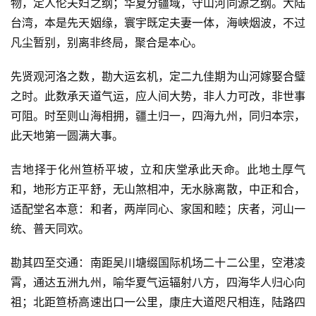
物，定人伦夫妇之纲；华夏分疆域，守山河同源之纲。大陆
台湾，本是先天姻缘，寰宇既定夫妻一体，海峡烟波，不过
凡尘暂别，别离非终局，聚合是本心。
先贤观河洛之数，勘大运玄机，定二九佳期为山河嫁娶合璧
之时。此数承天道气运，应人间大势，非人力可改，非世事
可阻。时至则山海相拥，疆土归一，四海九州，同归本宗，
此天地第一圆满大事。
吉地择于化州笪桥平坡，立和庆堂承此天命。此地土厚气
和，地形方正平舒，无山煞相冲，无水脉离散，中正和合，
适配堂名本意：和者，两岸同心、家国和睦；庆者，河山一
统、普天同欢。
勘其四至交通：南距吴川塘缀国际机场二十二公里，空港凌
霄，通达五洲九州，喻华夏气运辐射八方，四海华人归心向
祖；北距笪桥高速出口一公里，康庄大道咫尺相连，陆路四