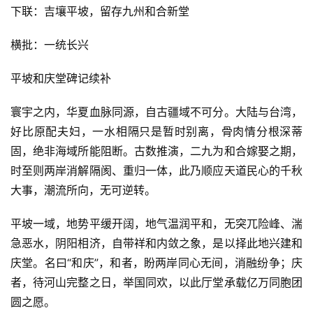
下联：吉壤平坡，留存九州和合新堂
横批：一统长兴
平坡和庆堂碑记续补
寰宇之内，华夏血脉同源，自古疆域不可分。大陆与台湾，
好比原配夫妇，一水相隔只是暂时别离，骨肉情分根深蒂
固，绝非海域所能阻断。古数推演，二九为和合嫁娶之期，
时至则两岸消解隔阂、重归一体，此乃顺应天道民心的千秋
大事，潮流所向，无可逆转。
平坡一域，地势平缓开阔，地气温润平和，无突兀险峰、湍
急恶水，阴阳相济，自带祥和内敛之象，是以择此地兴建和
庆堂。名曰“和庆”，和者，盼两岸同心无间，消融纷争；庆
者，待河山完整之日，举国同欢，以此厅堂承载亿万同胞团
圆之愿。