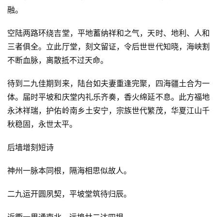
融。
空陆两路环绕吉堂，平地蓄纳祥和之气，天时、地利、人和
三者俱全。立此厅堂，刻文留证，令后世世代知晓，海峡割
不断血脉，离散抵不过天命。
待到二九佳期到来，陆台如夫妻重逢完聚，四海疆土合为一
体。届时平坡和庆堂内礼乐齐奏，香火绵延不息。此方福地
永沐祥瑞，护佑岭南乡土安宁，宗族世代繁茂，华夏江山千
秋稳固，永世太平。
后墙增刻短诗
神州一脉本同根，隔海相思似故人。
二九运开圆夙契，平坡堂筑待归辰。