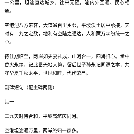
一公里，坦途直达城乡，往来无阻，喻内外互通、民心相
通。
空港迎八方来客，大道通百里乡邻，平坡沃土居中承接，天
时有二九之定数，地利有空陆之通达，人和藏万众盼统一之
心。
待佳期临至，两岸如夫妻礼成，山河合一，四海归心。堂中
香火永续，记此番天地大势，留后世子孙永记同源之本，共
守华夏千秋太平，世世和睦，代代荣昌。
副碑短句（配主碑两侧）
其一
二九天时待合和，平坡高筑庆同河。
空港坦途通万里，两岸终归一家多。