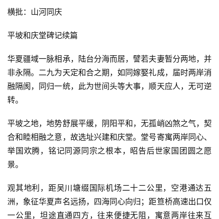
横批：山河同庆
平坡和庆堂碑记续篇
华夏疆域一脉相承，陆台分海而居，譬若夫妻暂分两地，并
非永隔。二九为天定和合之期，如同嫁娶礼成，届时两岸消
融隔阂，同归一统，此为世间头等大事，顺天应人，无可逆
转。
平坡之地，地势舒展平缓，阴阳平和，无孤峭凶煞之气，契
合和睦相融之意，故选址兴建和庆堂。堂号寄寓两岸同心、
举国欢腾，铭记同源同宗之根本，昭告后世家国团圆之愿
景。
观其地利，距吴川塘缀国际机场二十二公里，空港通达五
洲，象征华夏声名远扬，四海同心向归；距笪桥高速出口仅
一公里，坦途直通四方，往来便捷无阻，寓意两岸往来互