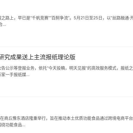
上，早已是“千帆竞赛”“百舸争流”。5月21日至25日，以“丝路融通·
合…
研究成果送上主流报纸理论版
告公示等登报业务，依托“今天投稿，明天见报”的高效服务模式，报纸
万家一手报纸媒…
活动在商丘豫东酒店隆重举行，旨在推动本土优质功能食品通过跨境电商平
围绕功能食品…