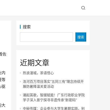
搜索
搜索
着佐
近期文章
业内
热浪漫城，茶语悟心
援等
洛河百万项目落实“五同三有”理念持续开
心驱
展防暑降温关爱活动
潮起英歌，智媒赋能！广东行政职业学院
学子深入普宁探寻非遗传承“新密码”
的大
中秘传媒：企业参与大学生暑期实践，别