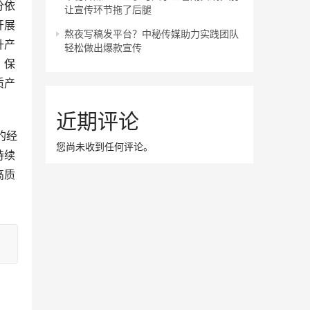
分依
让宣传环节拖了后腿
开展
熬夜写稿发平台？中秘传媒助力实践团队
升产
轻松做出爆款宣传
，保
质产
近期评论
的经
您尚未收到任何评论。
持续
高质