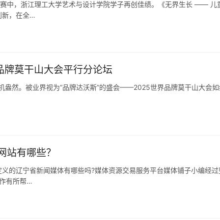
竞赛中，浙江理工大学艺术与设计学院学子再创佳绩。《无界生长 —— 儿
创新，在全…
界品牌莫干山大会平行分论坛
生机盎然。被业界视为“品牌达沃斯”的盛会——2025世界品牌莫干山大会
网站有哪些？
定义的辽宁省新闻媒体有哪些吗?媒体资源交易服务平台媒体铺子小编经过
作有所帮…