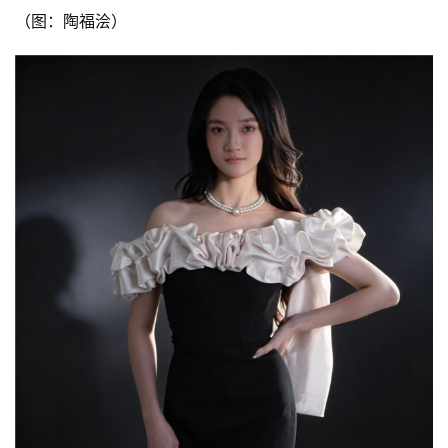
（图：陶福浍）