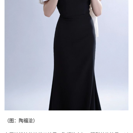
（图：陶福浍）