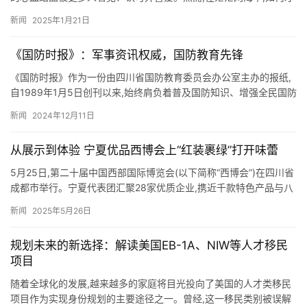
能让您的声音被听见?中秘传媒深知这一点的重要…
新闻
2025年1月21日
《国防时报》：军事资讯权威，国防教育先锋
《国防时报》作为一份由四川省国防教育委员会办公室主办的报纸,
自1989年1月5日创刊以来,始终肩负着普及国防知识、增强全民国防
观念的重要使命。这份报纸不仅是全国首创的国防教育类报刊…
新闻
2024年12月11日
从展示到体验 宁夏优品西博会上“红装裹绿”打开味蕾
5月25日,第二十届中国西部国际博览会(以下简称“西博会”)在四川省
成都市举行。宁夏代表团汇聚28家优质企业,携近千款特色产品与八
方客商云集成都,共赴一场交流与合作的盛会,推介产业…
新闻
2025年5月26日
规划未来的新选择：解读美国EB-1A、NIW等人才移民
项目
随着全球化的发展,越来越多的家庭将目光投向了美国的人才类移民
项目作为实现身份规划的主要途径之一。曾经,这一移民类别被误解