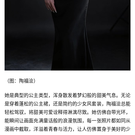
（图：陶福浍）
她是典型的公主类型，浑身散发着梦幻般的甜美气息。无论
是穿着蓬松的公主裙，还是简约的少女风套装，陶福浍总能
轻松驾驭，将甜美可爱诠释得淋漓尽致。她仿佛自带光环，
能瞬间让画面充满童话般的浪漫氛围，每一张照片都如同从
漫画中截取，洋溢着青春与活力，让人仿佛置身于美好的少