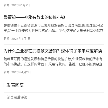
为仅限于奥斯卡、格莱美、奥运会等全球知名大奖获得者申请,似
新闻
2025年1月21日
乎…
整董镇——神秘有故事的傣族小镇
​整董镇位于云南省普洱市江城哈尼族彝族自治县南部,距离县城54公
里,是一个以傣族为世居民族的小镇。至今,这里的大部分村寨仍保存
着极为传统的干栏式建筑傣族同胞在这里世代繁衍生息,造就…
新闻
2024年3月1日
为什么企业都在拥抱软文营销？媒体铺子带来深度解读
随着互联网的迅速发展和信息传播的快速扩散,企业面临着前所未有
的市场挑战。在这样的背景下,采用传统的广告推广已经不能满足企
业的营销需求。因此,越来越多的企业开始转向软文营销,以更加巧…
新闻
2025年4月24日
发表回复
请登录后评论...