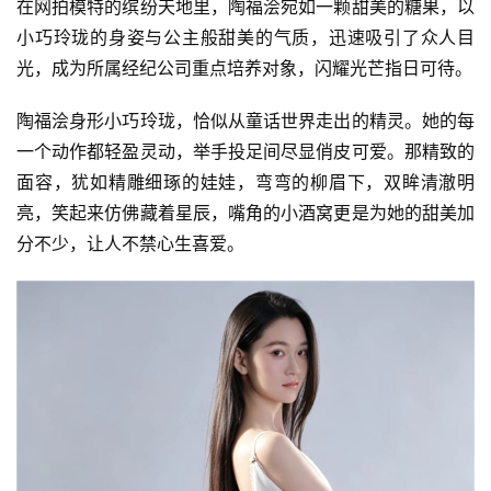
在网拍模特的缤纷天地里，陶福浍宛如一颗甜美的糖果，以
小巧玲珑的身姿与公主般甜美的气质，迅速吸引了众人目
光，成为所属经纪公司重点培养对象，闪耀光芒指日可待。
陶福浍身形小巧玲珑，恰似从童话世界走出的精灵。她的每
一个动作都轻盈灵动，举手投足间尽显俏皮可爱。那精致的
面容，犹如精雕细琢的娃娃，弯弯的柳眉下，双眸清澈明
亮，笑起来仿佛藏着星辰，嘴角的小酒窝更是为她的甜美加
分不少，让人不禁心生喜爱。