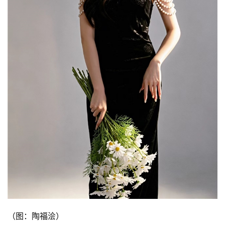
（图：陶福浍）