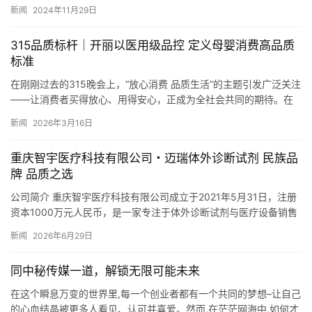
名度和影响力的方式。然而,对于不同规模的企业而言,邀请媒体记…
新闻
2024年11月29日
315品质标杆｜开丽以医用级品控 定义母婴消费高品质
标准
在刚刚过去的315晚会上，“放心消费 品质生活”的主题引发广泛关注
——让消费者买得放心、用得安心，正成为全社会共同的期待。在
母婴消费领域，产品品质直接关乎母婴健康安全，是消费者建立…
新闻
2026年3月16日
重庆智宇医疗科技有限公司・迈瑞体外诊断试剂 民族品
牌 品质之选
公司简介 重庆智宇医疗科技有限公司成立于2021年5月31日，注册
资本1000万元人民币，是一家专注于体外诊断试剂与医疗设备销售
及技术服务的专业医疗科技企业。公司在重庆市南岸区江桥…
新闻
2026年6月29日
同中秘传媒一道，解锁无限可能未来
在这个瞬息万变的世界里,每一个创业者都有一个共同的梦想–让自己
的心血结晶被更多人看见、认可并喜爱。然而,在茫茫网海中,如何才