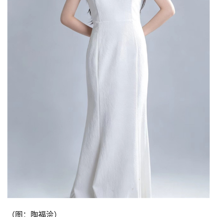
（图：陶福浍）