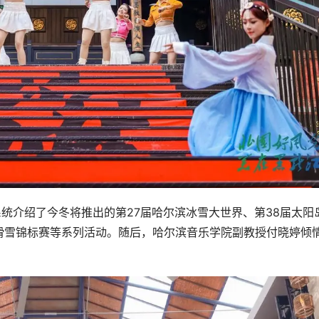
系统介绍了今冬将推出的第27届哈尔滨冰雪大世界、第38届太阳
滑雪锦标赛等系列活动。随后，哈尔滨音乐学院副教授付晓婷倾