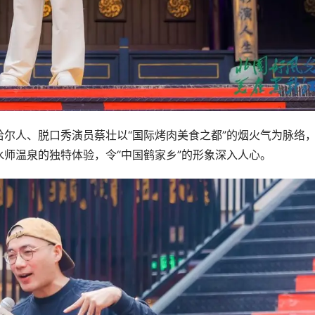
尔人、脱口秀演员蔡壮以“国际烤肉美食之都”的烟火气为脉络
师温泉的独特体验，令“中国鹤家乡”的形象深入人心。