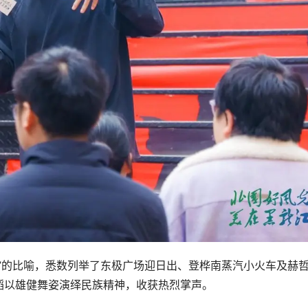
”的比喻，悉数列举了东极广场迎日出、登桦南蒸汽小火车及赫
蹈以雄健舞姿演绎民族精神，收获热烈掌声。