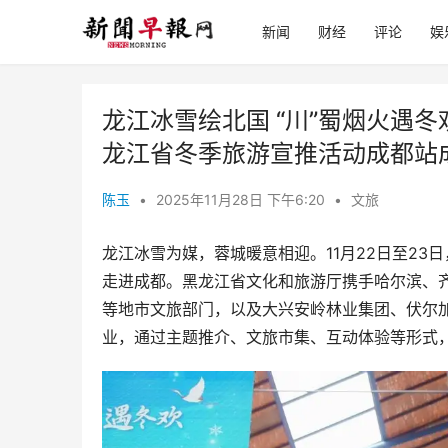
新闻
财经
评论
娱
龙江冰雪绘北国 “川”蜀烟火遇冬
龙江省冬季旅游宣推活动成都站
陈玉
•
2025年11月28日 下午6:20
•
文旅
​龙江冰雪为媒，蓉城暖意相迎。11月22日至2
走进成都。黑龙江省文化和旅游厅携手哈尔滨、
等地市文旅部门，以及大兴安岭林业集团、伏尔
业，通过主题推介、文旅市集、互动体验等形式