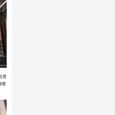
岛雪
情唱