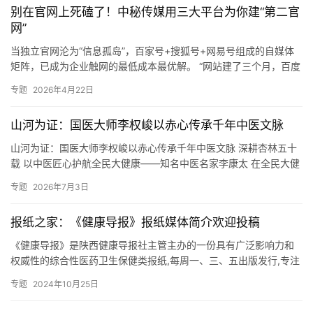
别在官网上死磕了！中秘传媒用三大平台为你建“第二官
网”
当独立官网沦为“信息孤岛”，百家号+搜狐号+网易号组成的自媒体
矩阵，已成为企业触网的最低成本最优解。 “网站建了三个月，百度
只收录了个首页，核心业务词一个也搜不到。”这是2026年…
专题
2026年4月22日
山河为证：国医大师李权峻以赤心传承千年中医文脉
山河为证：国医大师李权峻以赤心传承千年中医文脉 深耕杏林五十
载 以中医匠心护航全民大健康——知名中医名家李康太 在全民大健
康战略深入推进、中医药事业振兴发展的新时代，传统中医正以独…
专题
2026年7月3日
报纸之家：《健康导报》报纸媒体简介欢迎投稿
《健康导报》是陕西健康导报社主管主办的一份具有广泛影响力和
权威性的综合性医药卫生保健类报纸,每周一、三、五出版发行,专注
于健康、医疗和养生领域,致力于传播权威的健康知识、倡导科学
专题
2024年10月25日
的…