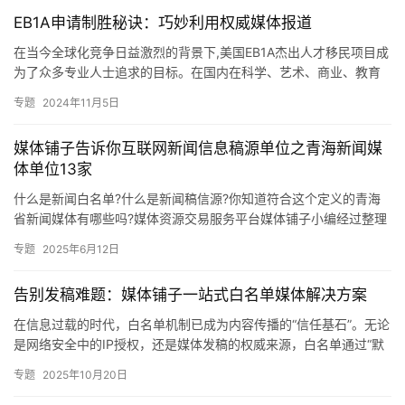
EB1A申请制胜秘诀：巧妙利用权威媒体报道
在当今全球化竞争日益激烈的背景下,美国EB1A杰出人才移民项目成
为了众多专业人士追求的目标。在国内在科学、艺术、商业、教育
或体育等领域的行业杰出人才,一人申请成功全家可拿绿卡,这是…
专题
2024年11月5日
媒体铺子告诉你互联网新闻信息稿源单位之青海新闻媒
体单位13家
什么是新闻白名单?什么是新闻稿信源?你知道符合这个定义的青海
省新闻媒体有哪些吗?媒体资源交易服务平台媒体铺子小编经过整理
列出以下信息,以供广大媒体从业者参考,希望对大家的工作有所帮…
专题
2025年6月12日
告别发稿难题：媒体铺子一站式白名单媒体解决方案
在信息过载的时代，白名单机制已成为内容传播的“信任基石”。无论
是网络安全中的IP授权，还是媒体发稿的权威来源，白名单通过“默
认拒绝，例外允许” 的规则，确保只有经过严格审核的实体才…
专题
2025年10月20日