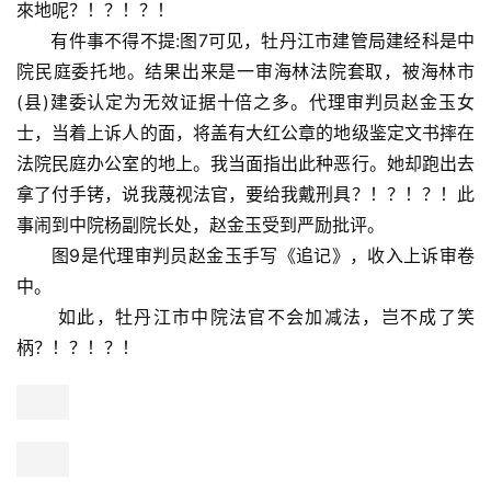
來地呢？！？！？！
      有件事不得不提:图7可见，牡丹江市建管局建经科是中
院民庭委托地。结果出来是一审海林法院套取，被海林市
(县)建委认定为无效证据十倍之多。代理审判员赵金玉女
士，当着上诉人的面，将盖有大红公章的地级鉴定文书摔在
法院民庭办公室的地上。我当面指出此种恶行。她却跑出去
拿了付手铐，说我蔑视法官，要给我戴刑具？！？！？！此
事闹到中院杨副院长处，赵金玉受到严励批评。
      图9是代理审判员赵金玉手写《追记》，收入上诉审卷
中。
      如此，牡丹江市中院法官不会加减法，岂不成了笑
柄？！？！？！