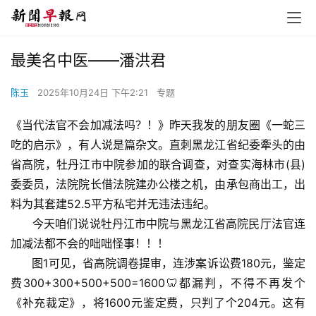
最美名中医——潘洪君
陈玉
2025年10月24日 下午2:21
专题
《当代法官不会加减法吗？！》昨天我发的朋友圈《一蛇三
吃的启示》，有人说是篇杂文。直刺黑龙江省纪委牽头的由
省高院，牡丹江市中院参加的联合调查，对查实海林市(县)
委委员，法院院长借法院建办公楼之机，由承包商出工，出
料为其套建52.5平方私宅并无违法违纪。
      今天咱们说说牡丹江市中院与黑龙江省高院民厅法官连
加减法都不会的咄咄怪事！！！
      图1可见，省高院调卷提审，连涉案诉讼费180元，鉴定
费300+300+500+500=1600🦷都漏判，不得不再发个
《补充裁定》，将1600元鉴定费，只判了个204元。这有