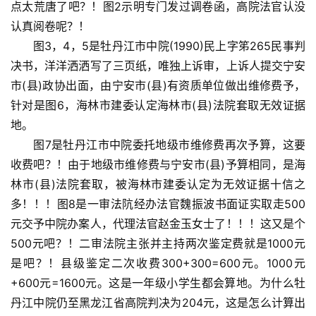
点太荒唐了吧？！图2示明专门发过调卷函，高院法官认没
认真阅卷呢？！
      图3，4，5是牡丹江市中院(1990)民上字笫265民事判
决书，洋洋洒洒写了三页纸，唯独上诉审，上诉人提交宁安
市(县)政协出面，由宁安市(县)有资质单位做出维修费予，
针对是图6，海林市建委认定海林市(县)法院套取无效证据
地。
      图7是牡丹江市中院委托地级市维修费再次予算，这要
收费吧？！由于地级市维修费与宁安市(县)予算相同，是海
林市(县)法院套取，被海林市建委认定为无效证据十信之
多！！！图8是一审法阬经办法官魏振波书面证实取走500
元交予中院办案人，代理法官赵金玉女士了！！！这又是个
500元吧？！二审法院主张并主持两次鉴定费就是1000元
是吧？！县级鉴定二次收费300+300=600元。1000元
+600元=1600元。这是一年级小学生都会算地。为什么牡
丹江中院仍至黑龙江省高院判决为204元，这是怎么计算出