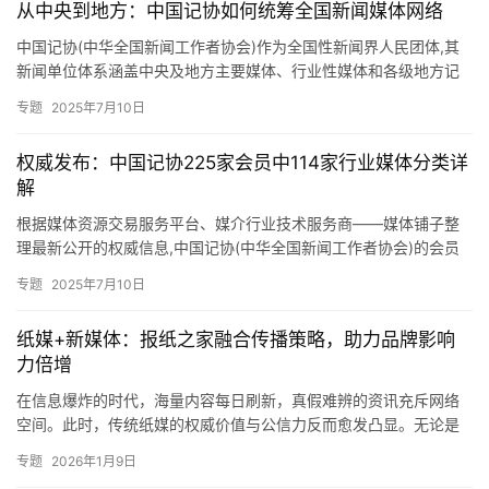
‌从中央到地方：中国记协如何统筹全国新闻媒体网络
中国记协(中华全国新闻工作者协会)作为全国性新闻界人民团体,其
新闻单位体系涵盖中央及地方主要媒体、行业性媒体和各级地方记
协组织。其中‌中央主要新闻单位(共19家)、全国性行业类媒体…
专题
2025年7月10日
权威发布：中国记协225家会员中114家行业媒体分类详
解
根据媒体资源交易服务平台、媒介行业技术服务商——媒体铺子整
理最新公开的权威信息,中国记协(中华全国新闻工作者协会)的会员
新闻单位体系以中央和地方新闻媒体为主体,截至2025年6月,…
专题
2025年7月10日
纸媒+新媒体：报纸之家融合传播策略，助力品牌影响
力倍增
在信息爆炸的时代，海量内容每日刷新，真假难辨的资讯充斥网络
空间。此时，传统纸媒的权威价值与公信力反而愈发凸显。无论是
企业品牌塑造、学术成果传播，还是个人声誉维护，在权威报纸上
专题
2026年1月9日
刊登内…