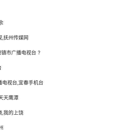
余
视,抚州传媒网
德镇市广播电视台 ?
台
播电视台,宜春手机台
,天天鹰潭
饶,我的上饶
州