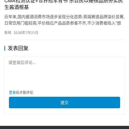
CMA检测认证+世界冠军背书 乐百民以硬核品质夯实民
生酱酒根基
近年来,国内酱酒消费市场逐步呈现分化态势:高端赛道品牌溢价显著,
日常饮用门槛较高;平价档位产品品质参差不齐,不少消费者陷入“想
喝正宗酱香,却难寻价格亲民、品质可靠的口粮酒”的两难境…
新闻
2026年7月31日
发表回复
请登录后评论...
登录
后才能评论
提交