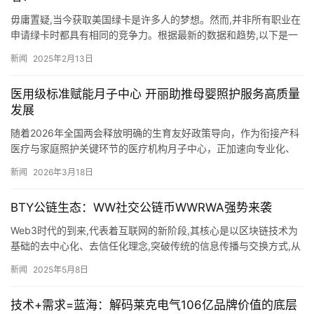
毋庸置疑,当今获取美国绿卡是许多人的梦想。然而,并非所有职业在
申请绿卡时都具有相同的竞争力。根据最新的数据和趋势,以下是一
些被认为容易拿到美国绿卡的职业类别。 根据媒体服务平台“报…
新闻
2025年2月13日
医用级标准赋能月子中心 开丽助推母婴照护服务高质量
发展
随着2026年全国两会释放明确的生育友好政策导向，作为衔接产科
医疗与家庭照护关键环节的医疗机构月子中心，正加速向专业化、
高品质方向转型升级。 3月11日至12日，“2026首期医疗…
新闻
2026年3月18日
BTY公链生态：WW社交公链币WWRWA强势来袭
Web3时代的到来,代表着互联网的新阶段,其核心是以区块链技术为
基础的去中心化、去信任化理念,突破传统的信息传播与交换方式,从
而实现更安全、更高效的信息交流机制。该阶段所代表的是去…
新闻
2025年5月8日
技术+需求=蓝海：解码莱克电气106亿品牌价值的底层