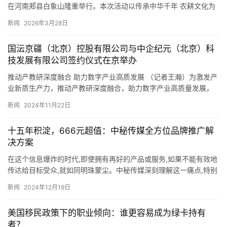
在河南郏县白象山隆重举行。本次活动以传承中华千年 农耕文化为
核心，同步举办壹坐标跨境电商功能食品赶大集， 将传…
新闻
2026年3月28日
国沄京疆（北京）控股有限公司与中企纪元（北京）科
技发展有限公司签约仪式在京举办
推动产教研深度融合 助力数字产业高质发展 （记者王瀚）为激发产
业新质生产力，推动产教研深度融合，助力数字产业高质量发展，
11月22日，国沄京疆（北京）控股有限公司与中企纪元（北京）…
新闻
2024年11月22日
十五年积淀，666元超值：中秘传媒全方位品牌推广解
决方案
在这个信息爆炸的时代,即使拥有再好的产品或服务,如果不能有效地
传达给目标受众,就如同明珠蒙尘。中秘传媒深刻理解这一痛点,特别
推出了价值666元的网络宣传推广套餐,旨在帮助企业在竞争…
新闻
2024年12月19日
美国移民政策下的职业倾向：谁更容易成为绿卡持有
者？