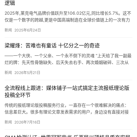
逻辑
2025年,莱克电气品牌价值跃升至106.02亿元,同比增长5.7%。这不
仅是一个数字的跨越,更是中国高端制造在全球价值链上的一次有力
攀升。当许多企业仍在规模与利润间挣扎时,莱克已…
新闻
2025年6月24日
梁耀烽：苦难也有童话 十亿分之一的奇迹
——一个大侠、一个父亲、一个永不倒下的灵魂 “上天给了我一副最
烂的牌：先天性骨骼缺失、后天失去右手、两次婚姻破碎、三次从
巅峰坠落，五年牢狱之灾。但我偏要把这副牌打成王炸。有人说我
新闻
2026年5月21日
傻…
全流程线上跟进：媒体铺子一站式搞定主流报纸理论版
投稿全环节
传统的报纸理论版投稿服务行业，一直存在一个很难解决的痛点：
信息差巨大。很多有理论文章发表需求的用户，身边没有直接对接
大报理论部的渠道，只能通过零散的中介机构寻找资源，从普通的
新闻
2026年7月16日
文稿代…