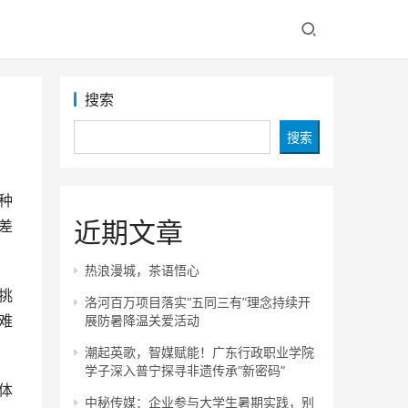
搜索
搜索
种
近期文章
差
热浪漫城，茶语悟心
挑
洛河百万项目落实“五同三有”理念持续开
难
展防暑降温关爱活动
潮起英歌，智媒赋能！广东行政职业学院
学子深入普宁探寻非遗传承“新密码”
体
中秘传媒：企业参与大学生暑期实践，别