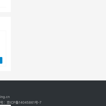
ng.cn
号：京ICP备14045861号-7