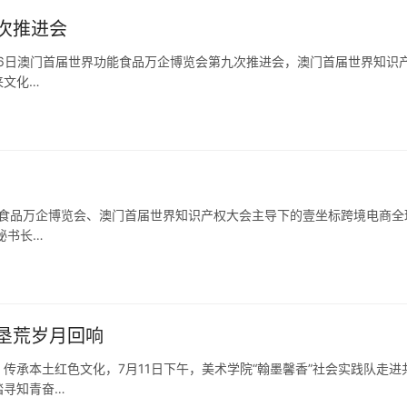
次推进会
0月26日澳门首届世界功能食品万企博览会第九次推进会，澳门首届世界知识
来文化…
功能食品万企博览会、澳门首届世界知识产权大会主导下的壹坐标跨境电商全
秘书长…
垦荒岁月回响
传承本土红色文化，7月11日下午，美术学院“翰墨馨香”社会实践队走进
踏寻知青奋…