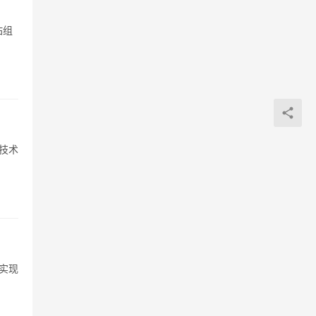
站组
洋技术
实现