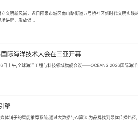
树立文明新风尚，近日阳泉市城区南山路街道五号桥社区新时代文明实践
现场讲解、发放倡…
026国际海洋技术大会在三亚开幕
26日上午,全球海洋工程与科技领域旗舰会议——OCEANS 2026国际海
引擎
媒体铺子的智能推荐系统,通过大数据与AI算法,为品牌找到最优传播路径,