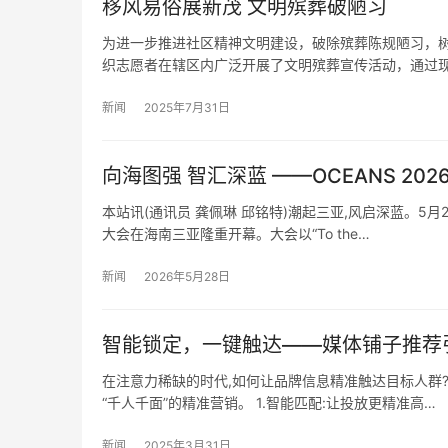
移风易俗展新茂 文明殡葬破陋习
为进一步推进社区精神文明建设，破除殡葬陈规陋习，
织志愿者在辖区内广泛开展了文明殡葬宣传活动，通过
新闻
2025年7月31日
向海图强 智汇深蓝 ——OCEANS 2
本站讯(通讯员 龚佩琳 邱铭特)潮起三亚,风启深蓝。5月
大会在海南三亚隆重开幕。大会以“To the…
新闻
2026年5月28日
智能锁定，一键触达——媒体铺子推荐
在注意力稀缺的时代,如何让品牌信息精准触达目标人群?
“千人千面”的精准营销。 1.智能匹配:让投放更精准高…
新闻
2025年3月31日