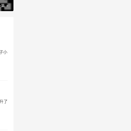
一篇
子小
升了