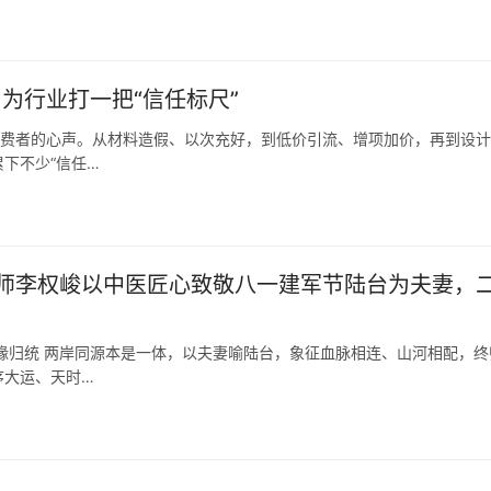
为行业打一把“信任标尺”
消费者的心声。从材料造假、以次充好，到低价引流、增项加价，再到设
下不少“信任…
师李权峻以中医匠心致敬八一建军节陆台为夫妻，
缘归统 两岸同源本是一体，以夫妻喻陆台，象征血脉相连、山河相配，终
序大运、天时…